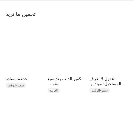
تخمين ما تريد
عقول لا تعرف
تكفير الذنب بعد سبع
خدعة مضادة
المستحيل: مهندس
سنوات
سفر-الوقت
المستقبل يغير وجه
سفر-الوقت
العائلة
الماضي