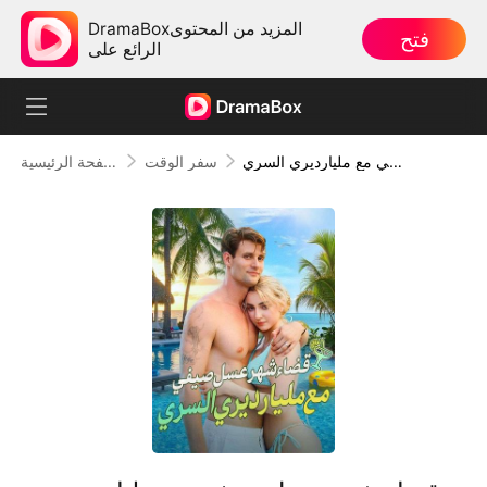
DramaBoxالمزيد من المحتوى
فتح
الرائع على
قضاء شهر عسل صيفي مع مليارديري السري
سفر الوقت
الصفحة الرئيسية