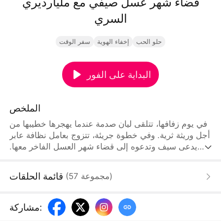
قضاء شهر عسل صيفي مع مليارديري
السري
حلو الحب
إخفاء الهوية
سفر الوقت
البداية على الفور
الملخص
في يوم زفافها، تتلقى ليان صدمة عندما يهجرها خطيبها من
أجل وريثة ثرية. وفي خطوة جريئة، تتزوج بعامل نظافة عابر
يدعى سيف وتدعوه إلى قضاء شهر العسل الفاخر معها.
لكن ما لا تعرفه هو أن سيف في الحقيقة ملياردير وصاحب
جزيرة اللؤلؤ، هارب من زواج مرتب. يتفقان على زواج
قائمة الحلقات
)
مجموعة
57
(
خاطف لمدة سبعة أيام ينتهي بالطلاق، لكن مع توهج
المشاعر قد تتغير خططهما إلى الأبد
:
مشاركة