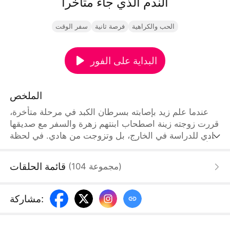
الندم الذي جاء متأخرا
الحب والكراهية
فرصة ثانية
سفر الوقت
البداية على الفور
الملخص
عندما علم زيد بإصابته بسرطان الكبد في مرحلة متأخرة،
قررت زوجته زينة اصطحاب ابنتهم زهرة والسفر مع صديقها
هادي للدراسة في الخارج، بل وتزوجت من هادي. في لحظة
يأس، عاد زيد إلى الماضي. في هذه الحياة، قرر ألا يضحي
بنفسه من أجل العائلة مرة أخرى، بل اغتنم الفرصة وأسس
قائمة الحلقات
)
مجموعة
104
(
مع سيلين علامة "طعام العمة العزيزة" للصلصة الحارة،
وحقق ثروة سريعة. في الوقت نفسه، ازدادت علاقة زينة
وهادي حميمية. في النهاية، حقق زيد نجاحا كبيرا في عمله،
:
مشاركة
بينما أدركت زينة خطأها تدريجيا بعد فقدان زيد، وندمت
بشدة