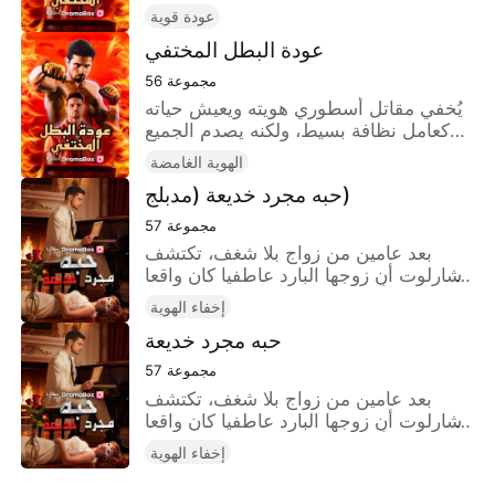
بقوته الحقيقية عندما يواجه بعض التحديات
عودة قوية
عودة البطل المختفي
مجموعة
56
يُخفي مقاتل أسطوري هويته ويعيش حياته
كعامل نظافة بسيط، ولكنه يصدم الجميع
بقوته الحقيقية عندما يواجه بعض التحديات
الهوية الغامضة
حبه مجرد خديعة (مدبلج)
مجموعة
57
بعد عامين من زواج بلا شغف، تكتشف
شارلوت أن زوجها البارد عاطفيا كان واقعا
في حب أخته غير الشقيقة طوال الوقت،
إخفاء الهوية
وأنها لم تكن سوى غطاء له. فتخبر أخته غير
حبه مجرد خديعة
الشقيقة بالحقيقة وتتركه، لكنه في النهاية
يندم على كل ما حدث
مجموعة
57
بعد عامين من زواج بلا شغف، تكتشف
شارلوت أن زوجها البارد عاطفيا كان واقعا
في حب أخته غير الشقيقة طوال الوقت،
إخفاء الهوية
وأنها لم تكن سوى غطاء له. فتخبر أخته غير
الشقيقة بالحقيقة وتتركه، لكنه في النهاية