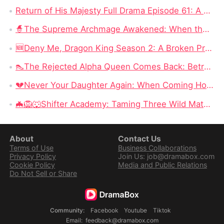
Return of His Majesty Full Drama Episode 61: A Promise Kept, but at What Cost?
🧙‍The Supreme Archmage Awakened: When the Foolish Husband Wakes, the Whole Kingdom Kneels
🆕Deny Me, Dragon King Season 2: A Broken Prophecy, a Secret Child, and the Question of Season 2
👠The Rejected Alpha Queen Comes Back: Betrayed, Broken, and Ready to Take Back Her Crown
💔Never Your Daughter Again: When Coming Home Hurts More Than Being Abandoned
🦇🦁🐺Shifter Academy: Taming Three Wild Mates — Three Alphas, One Human Girl, and a Love Story That Starts With a Slap
About
Contact Us
Terms of Use
Business Collaborations
Privacy Policy
Join Us: job@dramabox.com
Cookie Policy
Media and Public Relations
Do Not Sell or Share
Community
:
Facebook
Youtube
Tiktok
Email
:
feedback@dramabox.com