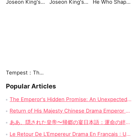
Joseon King's Return（DUBBED）
Joseon King's Return
He Who Shaped the Empire
Tempest：The Last Mecha
Popular Articles
The Emperor's Hidden Promise: An Unexpected Journey in Return of His Majesty Full Episode Chinese Drama
Return of His Majesty Chinese Drama Emperor Reveal: The Moment Leo Lowe Unveils His True Identity
ああ、隠された皇帝〜帰郷の宴日本語：運命の絆と裏切りの宴
Le Retour De L’Empereur Drama En Français : Une Révélation Impériale Inattendue