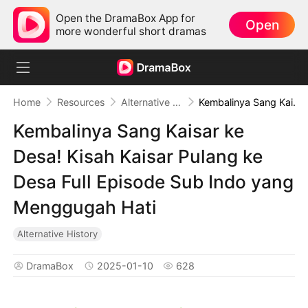
Open the DramaBox App for
Open
more wonderful short dramas
Home
Resources
Alternative History
Kembalinya Sang Kaisar ke Desa! Kisah Kaisar Pulang ke Desa Full Episode Sub Indo yang Menggugah Hati
Kembalinya Sang Kaisar ke
Desa! Kisah Kaisar Pulang ke
Desa Full Episode Sub Indo yang
Menggugah Hati
Alternative History
DramaBox
2025-01-10
628