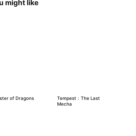
u might like
ster of Dragons
Tempest：The Last
Mecha