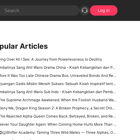
Log in
pular Articles
ling Over All I See: A Journey from Powerlessness to Destiny
balinya Sang Ahli Waris Drama China - Kisah Kebangkitan dan Pembalasan
fore It Was Too Late Chinese Drama Box: Unraveled Bonds And Regret
uangan Gadis Miskin Meraih Sukses: Sebuah Kisah Inspiratif tentang Ketekunan dan Kebangkitan
balinya Sang Ahli Waris Sub Indo - Kisah Kebangkitan dan Pembalasan yang Menginspirasi
The Supreme Archmage Awakened: When the Foolish Husband Wakes, the Whole Kingdom Kneels
ny Me, Dragon King Season 2: A Broken Prophecy, a Secret Child, and the Question of Season 2
he Rejected Alpha Queen Comes Back: Betrayed, Broken, and Ready to Take Back Her Crown
ever Your Daughter Again: When Coming Home Hurts More Than Being Abandoned
🐺Shifter Academy: Taming Three Wild Mates — Three Alphas, One Human Girl, and a Love Story That Starts With a Slap