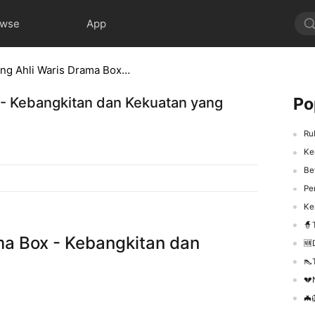
owse
App
Kembalinya Sang Ahli Waris Drama Box - Kebangkitan dan Kekuatan yang Menginspirasi
Po
 - Kebangkitan dan Kekuatan yang
Ru
Kem
Be
Perj
Kem
🧙‍
ma Box - Kebangkitan dan
🆕De
👠T
💔N
🦇🦁