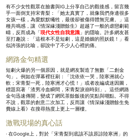
有不少女性觀眾在臉書與IG上分享自己的觀後感，留言幾
乎一面倒支持宋青梨：「她太真實了，就像我們身邊很多
女孩一樣，為愛默默犧牲，最後卻被傷得體無完膚。」這
種共鳴感，讓《情深緣淺贈餘生》超越了一般的虐戀劇範
疇，反而成為「
現代女性自我意識
」的隱喻。許多網友甚
至打趣說：「這根本不是短劇，這是婚姻的照妖鏡！」看
似誇張的比喻，卻說中了不少人心裡的痛。
網路金句精選
短劇火爆的另一個原因，就是網友製造了無數「二創金
句」。例如在彈幕裡狂刷：「沈依依一哭，陸寒洲就心
軟；宋青梨一死，陸寒洲才心慌！」或者改編成迷因圖，
標題寫著「渣男冷血瞬間，宋青梨淚崩時刻」。這些網路
金句迅速傳開，變成了網民茶餘飯後的笑點與嘲點。不得
不說，觀眾的創意二次加工，反而讓《情深緣淺贈餘生免
費線上看》在搜尋熱度上更上一層樓。
激戰現場
的真心話
· 在Google上，對於「宋青梨到底該不該原諒陸寒洲」的