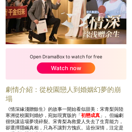
Open DramaBox to watch for free
Watch now
劇情介紹：從校園戀人到婚姻幻夢的崩
塌
《情深緣淺贈餘生》的故事一開始看似甜美：宋青梨與陸
寒洲從校園到婚紗，宛如現實版的「
初戀成真
」。但編劇
很快讓這場夢境碎裂。宋青梨為救愛人失去了生育能力，
卻選擇隱瞞真相，只為不讓對方愧疚。這份深情，注定是