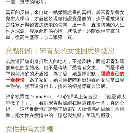
一場「無聲的犧牲」。
真正的反轉，來自於一紙婚姻證書的真相。當宋青梨替女
兒辦入學時，才赫然發現結婚證竟是假的，孩子還被揭穿
是陸寒洲與祕書沈依依的骨肉。這一幕，直接將她的人生
推入深淵。觀眾此刻的心情，就像是一起陪她坐雲霄飛
車，從高空墜落，心口狠狠一震。
亮點剖析：宋青梨的女性困境與隱忍
若說這部短劇最打動人的地方，不是反轉，而是宋青梨這
個角色的立體感。她不是傳統「受害者女主」，而是帶著
堅韌與清醒的矛盾體。為了愛，她選擇沉默，
隱藏自己的
千金身份
；為了家庭，她甘願把陸寒洲領養的女兒當成親
生對待。然而這份付出，換來的卻是背叛與誤解。
許多觀眾在DramaBox、Ytb的彈幕上留言說：「她愛得太
卑微了！」、「看到宋青梨被綁在麻袋裡那一幕，真的心
碎。」這些反饋也正證明了編劇對人物情感的描繪非常精
準，把女性在愛情中的「隱忍與無聲」呈現到極致。
女性共鳴大爆棚