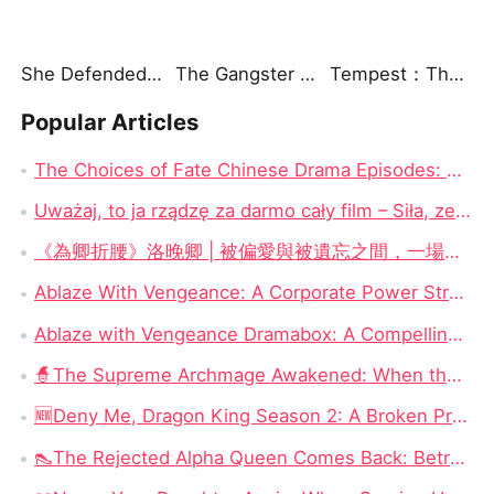
She Defended Him, Then Took Him Down
The Gangster Trapped in Grandma's Body
Tempest：The Last Mecha
Popular Articles
The Choices of Fate Chinese Drama Episodes: An In-Depth Analysis of the Intricate Web of Decisions and Destiny
Uważaj, to ja rządzę za darmo cały film – Siła, zemsta i miłość w świecie miliarderów na DramaBox
《為卿折腰》洛晚卿 | 被偏愛與被遺忘之間，一場關於渴望、覺醒與逆襲的心靈戲
Ablaze With Vengeance: A Corporate Power Struggle Ignites
Ablaze with Vengeance Dramabox: A Compelling Drama Review
🧙‍The Supreme Archmage Awakened: When the Foolish Husband Wakes, the Whole Kingdom Kneels
🆕Deny Me, Dragon King Season 2: A Broken Prophecy, a Secret Child, and the Question of Season 2
👠The Rejected Alpha Queen Comes Back: Betrayed, Broken, and Ready to Take Back Her Crown