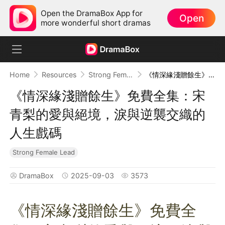
Open the DramaBox App for
Open
more wonderful short dramas
Home
Resources
Strong Female Lead
《情深緣淺贈餘生》免費全集：宋青梨的愛與絕境，淚與逆襲交織的人生戲碼
《情深緣淺贈餘生》免費全集：宋
青梨的愛與絕境，淚與逆襲交織的
人生戲碼
Strong Female Lead
DramaBox
2025-09-03
3573
《情深緣淺贈餘生》免費全