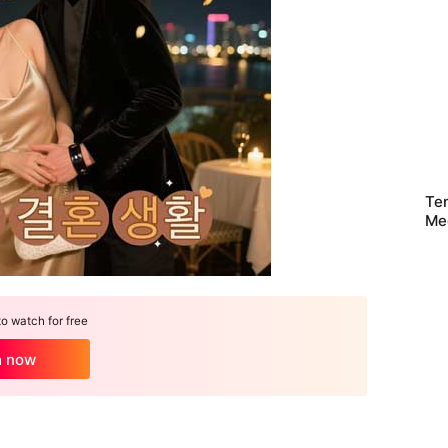
Te
Me
 watch for free
h now