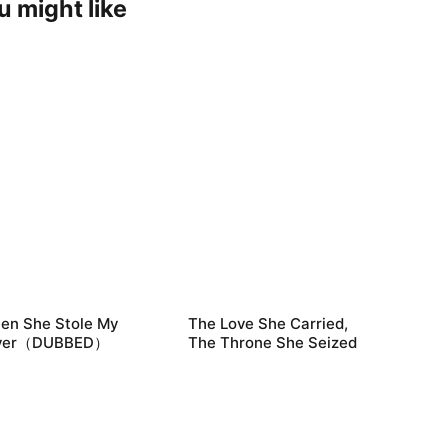
u might like
en She Stole My
The Love She Carried,
ver（DUBBED）
The Throne She Seized