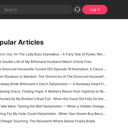
Log in
pular Articles
ch Out, I’m The Lady Boss DramaBox – A Fiery Tale of Power, Revenge, and the Rise of a Queen
e Double Life of My Billionaire Husband Watch Online Free
 Divorced Housewife Turned CEO Episode 19 Dramabox: A Fierce Rebirth at the Gala
m Shadows to Stardom: The Chronicles of The Divorced Housewife Turned CEO Drama All Episodes
away Bride Billionaire's Catch Dailymotion — A Runaway Heart Finds Its Match
Saving Grace, Finding Hope: A Mother’s Return from Captivity to Reckoning
cked by My Brother's Rival Full : When the Good Girl Falls for the One Man She Should Never Want
Fake Mate: Taming the Wolf Dailymotion — When a Hidden Omega Walks Into the Wolf’s Trap
ling For My Hate-Crush Dailymotion : When Your Dream Boy Becomes the Enemy Across the Hall
❤️‍🔥Illegal Touching: The Rainstorm Where Denial Finally Broke