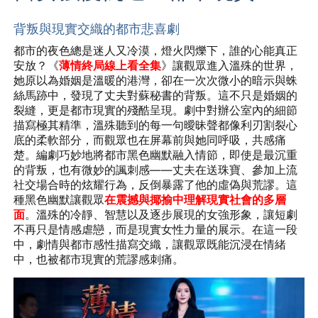
背叛與現實交織的都市悲喜劇
都市的夜色總是迷人又冷漠，燈火閃爍下，誰的心能真正
安放？《
薄情終局線上看全集
》讓觀眾進入溫殊的世界，
她原以為婚姻是溫暖的港灣，卻在一次次微小的暗示與蛛
絲馬跡中，發現了丈夫對蘇秘書的背叛。這不只是婚姻的
裂縫，更是都市現實的殘酷呈現。劇中對辦公室內的細節
描寫極其精準，溫殊聽到的每一句曖昧聲都像利刃割裂心
底的柔軟部分，而觀眾也在屏幕前與她同呼吸，共感痛
楚。編劇巧妙地將都市黑色幽默融入情節，即使是最沉重
的背叛，也有微妙的諷刺感——丈夫在送珠寶、參加上流
社交場合時的炫耀行為，反倒暴露了他的虛偽與荒謬。這
種黑色幽默讓觀眾
在震撼與揶揄中理解現實社會的多層
面
。溫殊的冷靜、智慧以及逐步展現的女強形象，讓短劇
不再只是情感虐戀，而是現實女性力量的展示。在這一段
中，劇情與都市感性描寫交織，讓觀眾既能沉浸在情緒
中，也被都市現實的荒謬感刺痛。