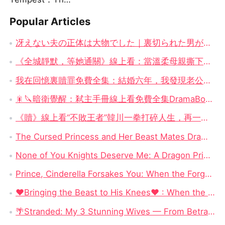
Popular Articles
冴えない夫の正体は大物でした｜裏切られた男がもう一度“頂点”へ戻る逆転劇
《全城靜默，等她通關》線上看：當溫柔母親撕下偽裝，整座城市都要為她的復仇讓路
我在回憶裏贖罪免費全集：結婚六年，我發現老公深愛著我的繼妹
🎇🔪暗衛覺醒：弒主手冊線上看免費全集DramaBox | 從癡情暗衛到血仇覺醒的史詩之旅
《贖》線上看“不敗王者”韓川一拳打碎人生，再一拳打回尊嚴！
The Cursed Princess and Her Beast Mates DramaBox: A Magical Reverse Harem Fantasy Full of Curses & Loyal Monster Lovers
None of You Knights Deserve Me: A Dragon Princess Stops Begging for Love and Chooses Her Crown
Prince, Cinderella Forsakes You: When the Forgotten Cinderella Chooses the Beast
❤Bringing the Beast to His Knees❤ : When the Most Dangerous Alpha Finally Surrenders to Love
🌴Stranded: My 3 Stunning Wives — From Betrayed Deckhand to King of a Deadly Island