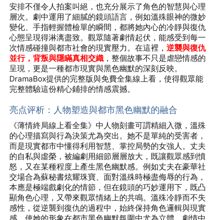
安排不僅令人拍案叫絕，也充分展示了角色的智慧與心理
層次。劇中運用了細膩的鏡頭語言，例如溫殊眼神的微妙
變化、手指輕握體檢單的瞬間，都將她內心的冷靜與復仇
心態呈現得淋漓盡致。觀眾隨著劇情起伏，能感受到每一
次情感碰撞與都市社會的現實壓力。在這裡，
逆襲與復仇
並行，背叛與隱瞞真相交織
，整個故事不只是虐戀情感的
呈現，更是一種都市現實與黑色幽默的深刻反映。
DramaBox提供的完整版與免費全集線上看，使得觀眾能
完整體驗這份精心鋪排的情感震撼。
亮点评析：人物塑造與都市黑色幽默的融合
《薄情終局線上看全集》中人物刻畫可謂精細入微，溫殊
的心理描寫與行為決策尤為突出。她不是單純的受害者，
而是現實都市中懂得利用智慧、掌控局勢的女強人。丈夫
的自私與虛榮，被編劇用細節層層放大，既讓觀眾感到憤
怒，又在某種程度上產生黑色幽默感。例如丈夫在豪華社
交場合為蘇秘書炫耀珠寶、面對溫殊時極盡侮辱的行為，
本應是極端戲劇化的情節，但在鏡頭的巧妙運用下，既凸
顯角色心理，又帶來觀眾情緒上的共鳴。溫殊冷靜而不失
感性，從逆襲到復仇的過程中，始終保持角色邏輯與現實
感，使她的形象在都市黑色幽默氛圍中尤為立體。劇情中