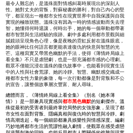
最令人難忘的，是溫殊面對情感糾葛時展現出的深刻人
性。她對丈夫的背叛，對蘇秘書的勝利，對自己內心的堅
守，都呈現出一種都市女性在現實世界中自我保護與自我
實現的極致狀態。溫殊沒有因為一時的情感波動而失去理
智，她懂得何時退讓，何時出手，她的每一個舉動都帶著
都市智慧與生活經驗的痕跡。劇中多處利用都市景觀與細
膩鏡頭呈現角色心理，像是夜晚的霓虹反射在溫殊眼底，
她的眼神比任何語言都更能表達復仇的快意與智慧的光
芒。這種寫實又帶黑色幽默的手法，使得《薄情終局線上
看全集》不只是虐戀劇，也是一部充滿都市感的心理劇。
觀眾不僅能沉浸在溫殊的復仇故事中，也能看到現實生活
中的人性與社會荒謬。她的冷靜、智慧、幽默感交織成一
種都市女性力量的象徵，每一次行動都像是對背叛和不公
的宣告，讓整個故事層次豐富、耐人尋味。
總體而言，《薄情終局線上看全集》（別名《她本薄
情》）是一部兼具現實感與
都市黑色幽默
的短劇傑作。溫
殊從最初的受害者到最終掌控局勢的女強形象，呈現了都
市女性在面對背叛、隱瞞真相與復仇時的智慧與冷靜。劇
情高潮迭起，每一個細節都兼具娛樂性與情感深度。編劇
巧妙地將都市生活的荒謬性融入劇情，使觀眾在感受虐戀
與逆襲刺激的同時，也能反思都市人際關係的複雜與現實