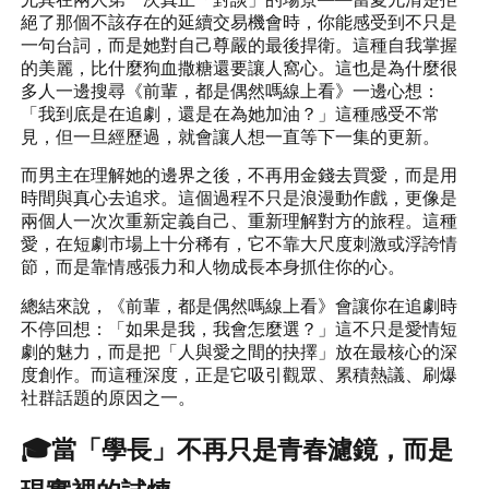
絕了那個不該存在的延續交易機會時，你能感受到不只是
一句台詞，而是她對自己尊嚴的最後捍衛。這種自我掌握
的美麗，比什麼狗血撒糖還要讓人窩心。這也是為什麼很
多人一邊搜尋《前輩，都是偶然嗎線上看》一邊心想：
「我到底是在追劇，還是在為她加油？」這種感受不常
見，但一旦經歷過，就會讓人想一直等下一集的更新。
而男主在理解她的邊界之後，不再用金錢去買愛，而是用
時間與真心去追求。這個過程不只是浪漫動作戲，更像是
兩個人一次次重新定義自己、重新理解對方的旅程。這種
愛，在短劇市場上十分稀有，它不靠大尺度刺激或浮誇情
節，而是靠情感張力和人物成長本身抓住你的心。
總結來說，《前輩，都是偶然嗎線上看》會讓你在追劇時
不停回想：「如果是我，我會怎麼選？」這不只是愛情短
劇的魅力，而是把「人與愛之間的抉擇」放在最核心的深
度創作。而這種深度，正是它吸引觀眾、累積熱議、刷爆
社群話題的原因之一。
🎓當「學長」不再只是青春濾鏡，而是