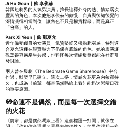
Ji Ho Geun｜飾 李俊赫
韓國短劇界的人氣男演員，擅長詮釋外冷內熱、情緒層次
豐富的角色。本次他把李俊赫的傲慢、自責與後知後覺的
深情演得相當到位，讓角色不只是權貴標籤，而是真正
「會痛」的人。
Park Xi Yeon｜飾 鄭夏允
近年備受矚目的女演員，氣質堅韌又帶點脆弱感，特別適
合夏允這種在現實壓力下仍保有底線的角色。她的表演讓
觀眾很容易產生共感，也難怪每次情緒爆發都能在社群引
發討論。
兩人曾在爆劇《The Bedmate Game Sharehouse》中合
作過，默契早已建立。這次二搭，情感火花更為內斂卻持
久，也成為《前輩，都是偶然嗎線上看》能迅速累積口碑
的重要原因。
🧭命運不是偶然，而是每一次選擇交錯
的火花
《前輩，都是偶然嗎線上看》這個標題一打開，就像在
問：「你相信命運嗎？還是相信偶然？」如果你跟我一樣