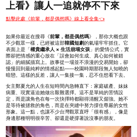
上看》讓人一追就停不下來
點擊此處《
前輩，都是偶然嗎
》線上看全集👈
如果你最近在搜尋《
前輩，都是偶然嗎
》，那你大概也跟
不少觀眾一樣，已經被這部
韓國短劇
的氣場牢牢抓住。它
表面上是「
權貴繼承人 × 生活崩塌女孩
」的愛情公式，實
際卻把情感的重心放在「誤會如何生成、真心如何被錯
認」的細膩描寫上。故事從一場並不浪漫的交易開始，卻
慢慢回到最純粹的情感起點——校園時期那段無人知曉的
暗戀。這樣的反差，讓人一集接一集，忍不住想看下去。
女主鄭夏允的人生在短時間內急轉直下：家庭破產、妹妹
病重、現實逼迫她做出艱難選擇。這不是單純的苦情設
定，而是讓角色在每一次抉擇時都顯得清醒又倔強。她不
是等待被拯救的角色，而是在夾縫中努力撐住尊嚴的女性
形象。這一點，也讓不少台灣觀眾直呼「很有感」，像是
身邊那種明明很辛苦、卻還是硬撐著說沒事的朋友。