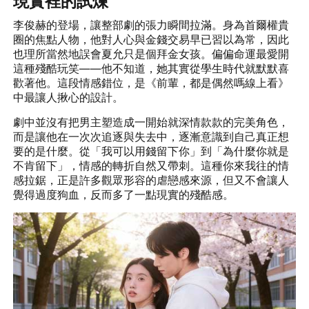
現實裡的試煉
李俊赫的登場，讓整部劇的張力瞬間拉滿。身為首爾權貴
圈的焦點人物，他對人心與金錢交易早已習以為常，因此
也理所當然地誤會夏允只是個拜金女孩。偏偏命運最愛開
這種殘酷玩笑——他不知道，她其實從學生時代就默默喜
歡著他。這段情感錯位，是《前輩，都是偶然嗎線上看》
中最讓人揪心的設計。
劇中並沒有把男主塑造成一開始就深情款款的完美角色，
而是讓他在一次次追逐與失去中，逐漸意識到自己真正想
要的是什麼。從「我可以用錢留下你」到「為什麼你就是
不肯留下」，情感的轉折自然又帶刺。這種你來我往的情
感拉鋸，正是許多觀眾形容的虐戀感來源，但又不會讓人
覺得過度狗血，反而多了一點現實的殘酷感。