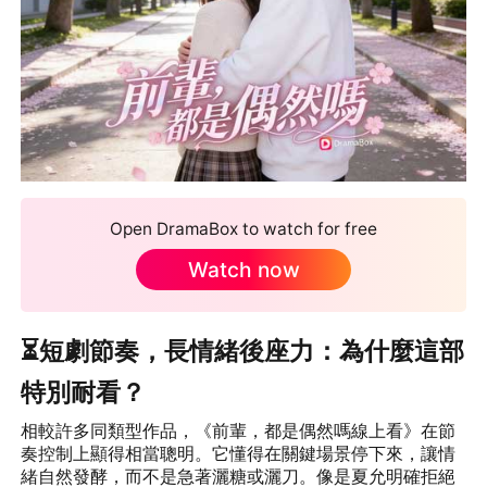
Open DramaBox to watch for free
Watch now
⏳短劇節奏，長情緒後座力：為什麼這部
特別耐看？
相較許多同類型作品，《前輩，都是偶然嗎線上看》在節
奏控制上顯得相當聰明。它懂得在關鍵場景停下來，讓情
緒自然發酵，而不是急著灑糖或灑刀。像是夏允明確拒絕