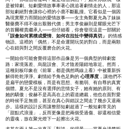
是被韓劇、短劇愛情故事牽著心跳追著劇情走的人，那這
部短劇絕對會讓你心裡的小鹿不斷亂撞。它看似是一個因
為現實壓力而開始的愛情故事——女主角鄭夏允為了妹妹
醫藥費不得不做出艱難代價；男主李俊赫則是耀眼光芒下
的首爾權貴繼承人——但仔細看，你會發現這是一部關於
「
誤會如何累積成愛情、如何在拉扯中變得真切
」
的情感
物語。這裡的「偶然」不是命運開玩笑的對白，而是兩顆
心在錯與對之間反覆磨合的火花。
一開始你可能會覺得這部作品像是另一個典型的韓劇套
路：家境落差、烏龍誤會、天才陰差陽錯地靠近。然而，
這種刻板印象在《前輩，都是偶然嗎線上看》中被重新拆
解得乾乾淨淨。劇情給予角色足夠的
心理厚度
，讓他們不
是扁平的戀愛模板，而是有思想、有脆弱、有自尊的真實
個體。夏允不是沒有選擇的悲情女子，她有她的原則、有
她的驕傲；俊赫不是高高在上的霸道總裁，他也在面對愛
的時候手足無措，甚至在真心與錯誤之間走了幾步又退兩
步。這樣的設計反而讓整部短劇超過了一般短劇常見的
「甜點式浪漫」，反而更像是把兩個受過傷、卻還相信愛
的靈魂，放在聚光燈下一起擦出火花。
尤其在兩人第一次真正「對談」的場景——當夏允清楚拒