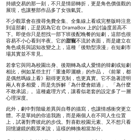
持續交易的那一刻，不只是情節轉折，更是角色價值觀的
展現，也讓整部作品多了女強氣質。
不少觀眾會在搜尋免費全集、全集線上看或完整版時注意
到這部劇，正是因為它在 DramaBox 上的討論度居高不
下。即使你只是想找一部下班後配晚餐的短劇，這部也很
容易不小心看到半夜。它的
甜寵
不流於表面，而是建立在
角色成長與認知改變之上，這種「後勁型浪漫」在短劇市
場其實並不常見。
若拿它與同為校園出身、後期轉為成人愛情的韓劇或短劇
相比，例如某些主打「重逢即灑糖」的作品，《前輩，都
是偶然嗎線上看》顯得更克制，也更真實。它不急著證明
兩人有多相愛，而是先拆解「為什麼會錯過」、「為什麼
不敢承認」。這種處理方式，讓看似老套的設定多了一層
心理深度。
此外，劇中對階級差異與自尊的描寫，也讓情感衝突更立
體。不是單純的你追我跑，而是兩個人在不同人生位置
上，試著對齊彼此的步伐。對喜歡校園元素、又不想只看
回憶濾鏡的觀眾來說，這樣的轉換相當加分。