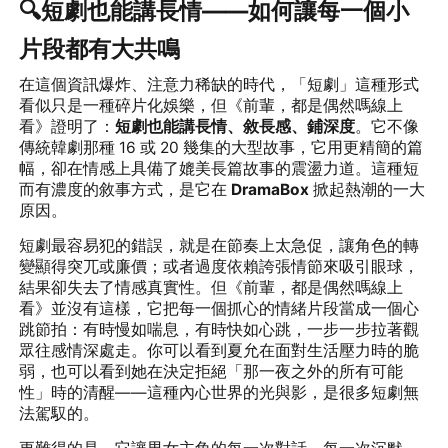
🔍短劇也能講長情——如何讓每一個小
片段都有大共鳴
在這個資訊爆炸、注意力稀缺的時代，「短劇」這種形式
看似只是一種碎片化娛樂，但《前輩，都是偶然嗎線上
看》證明了：
短劇也能講長情、敘長感、鋪深度
。它不像
傳統韓劇那種 16 或 20 幾集的大型故事，它用更精簡的篇
幅，卻在情感上具備了媲美長篇故事的震盪力道。這種短
而有濃度的敘事方式，是它在
DramaBox
掀起熱潮的一大
原因。
短劇最容易犯的錯誤，就是在節奏上太急促，讓角色的轉
變顯得突兀或廉價；或者過度依賴誇張情節來吸引眼球，
結果卻失去了情感真實性。但《前輩，都是偶然嗎線上
看》並沒有這樣，它把每一個抓心的情緒片段當成一個心
跳節拍：有時慢如喘息，有時快如心跳，一步一步拉著觀
眾往感情深處走。你可以看到夏允在面對生活壓力時的脆
弱，也可以看到她在決定拒絕「那一夜之外的所有可能
性」時的清醒——這種內心世界的光與影，是很多短劇無
法駕馭的。