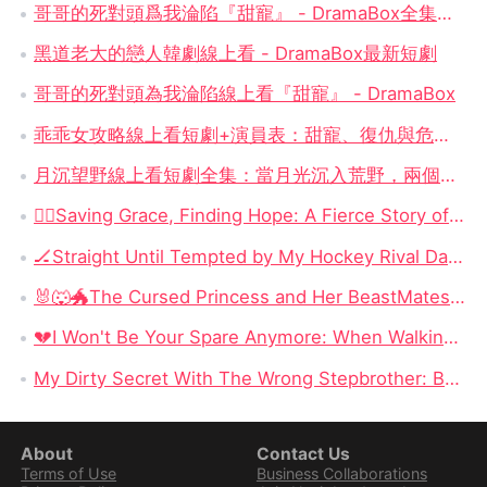
哥哥的死對頭爲我淪陷『甜寵』 - DramaBox全集線上看
黑道老大的戀人韓劇線上看 - DramaBox最新短劇
哥哥的死對頭為我淪陷線上看『甜寵』 - DramaBox
乖乖女攻略線上看短劇+演員表：甜寵、復仇與危險羈絆的極致誘惑
月沉望野線上看短劇全集：當月光沉入荒野，兩個靈魂的生存與救贖
​🏃‍♀️Saving Grace, Finding Hope: A Fierce Story of Survival, Motherhood, and Reclaiming a Stolen Life
🏒Straight Until Tempted by My Hockey Rival Dailymotion: When Competition Becomes the One Thing Neither Man Can Escape
🐰🐺🐲The Cursed Princess and Her BeastMates: Three Broken Warriors, OneCursed Princess, and a Love SystemThat Changes Everything
💔I Won't Be Your Spare Anymore: When Walking Away Becomes the Most Powerful Revenge
My Dirty Secret With The Wrong Stepbrother: Betrayed by Love, Bound to the Forbidden Enemy
About
Contact Us
Terms of Use
Business Collaborations