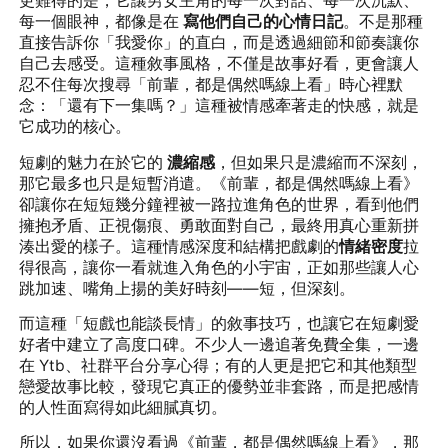
更難得的是，它讓男女主角的每一次對話、每一次沉默、
每一個眼神，都像是在
寫他們自己的心情日記
。不是那種
直接告訴你「我愛你」的直白，而是透過細節和節奏讓你
自己去感受。這種敘事風格，不僅是故事好看，更會讓人
忍不住每次搜尋「前輩，都是偶然嗎線上看」時心裡默
念：「還有下一集嗎？」這種被情感牽著走的快感，就是
它成功的核心。
短劇的魅力在於它的
濃縮感
，但如果只是濃縮而不深刻，
那它最多也只是短暫消遣。《前輩，都是偶然嗎線上看》
卻讓你在短短幾分鐘裡被一路拉進角色的世界，看到他們
擁抱矛盾、正視傷痕、勇敢面對自己，最終用真心重新拼
湊出愛的樣子。這種情感深度和結構把戲劇的
情緒密度
拉
得很高，讓你一看就進入角色的小宇宙，正如那些讓人心
跳加速、嘴角上揚的美好時刻——短，但深刻。
而這種「短戲也能談長情」的敘事技巧，也讓它在短劇愛
好者中建立了高度口碑。不少人一邊追著免費全集，一邊
在 Ytb、社群平台分享心得；有的人更是把它和其他類型
戀愛故事比較，發現它真正的優勢並非套路，而是把感情
的人性面寫得如此細膩真切。
所以，如果你還沒看過《前輩，都是偶然嗎線上看》，那