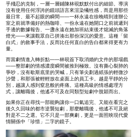
乎殘忍的克制，一層一層鋪陳林硯默默付出的細節。導演
沒有使用任何浮誇的鏡頭語言來渲染犧牲感，而是用那些
最日常、最不起眼的瞬間——一杯永遠在徐晚晴到達辦公
室之前就準備好的熱咖啡、一份永遠在她開口之前就遞到
手邊的數據報告、一盞永遠在她加班結束後才熄滅的角落
燈光——來讓觀眾自己拼湊出那份深沉的愛意。這種「留
白式」的敘事手法，反而比任何直白的告白都來得更有力
量。
而當劇情進入轉折點——林硯簽下取消婚約文件的那場戲
——整部劇的情感濃度瞬間被推到極致。沒有撕心裂肺的
爭吵，沒有歇斯底里的哭喊，只有筆尖劃過紙張的輕微沙
沙聲，和那張被輕輕放在桌面上的員工卡。越是平靜的分
別，越讓人感到窒息般的疼痛。這種高級的情感處理方
式，讓離職後，他遙不可及在同類型短劇中脫穎而出。
如果你正在尋找一部能夠讓你一口氣追完、又能在看完之
後久久回味的都市逆襲短劇，那麼離職後，他遙不可及絕
對是不二之選。它不只是一部爽劇，更是一面照映現代愛
情關係中「珍惜」二字的鏡子。