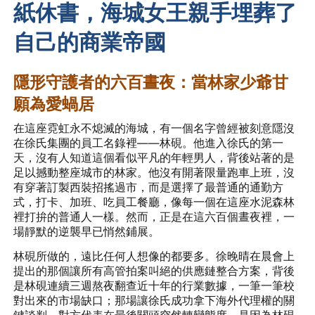
紙休書，海城女王親手埋葬了
自己的商業帝國
隱形守護者的六百晝夜：當林家少爺甘
願為愛蝸居
在這座霓虹永不熄滅的海城，有一個名字曾經被刻意隱沒
在徐氏集團的員工名錄裡——林硯。他進入徐氏的第一
天，沒有人知道這個看似平凡的年輕男人，背後站著的是
足以撼動整座城市的林家。他沒有開著限量跑車上班，沒
有穿著訂製西裝招搖過市，而是選擇了最普通的通勤方
式，打卡、加班、吃員工餐廳，像每一個在這座水泥森林
裡打拚的普通人一樣。然而，正是在這六百個晝夜裡，一
場靜默的逆襲早已悄然鋪展。
林硯所做的，遠比任何人想像的都要多。徐晚晴在晨會上
提出的那個讓所有高管拍案叫絕的供應鏈整合方案，背後
是林硯連續三週熬夜翻查近十年的行業數據，一筆一筆校
對出來的市場缺口；那場讓徐氏成功拿下海外代理權的關