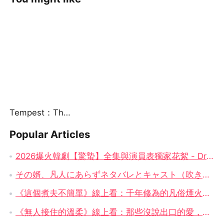
Tempest：The Last Mecha
Popular Articles
2026爆火韓劇【驚蟄】全集與演員表獨家花絮 - DramaBox
その婿、凡人にあらずネタバレとキャスト（吹き替え）| 千年を生きた男が選ぶ静かな逆襲
《這個煮夫不簡單》線上看：千年修為的凡俗煙火，最溫柔的逆襲之路
《無人接住的溫柔》線上看：那些沒說出口的愛，終究成了一場無人接住的雨