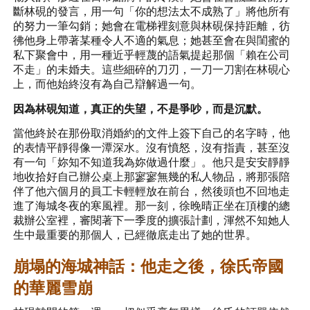
斷林硯的發言，用一句「你的想法太不成熟了」將他所有
的努力一筆勾銷；她會在電梯裡刻意與林硯保持距離，彷
彿他身上帶著某種令人不適的氣息；她甚至會在與閨蜜的
私下聚會中，用一種近乎輕蔑的語氣提起那個「賴在公司
不走」的未婚夫。這些細碎的刀刃，一刀一刀割在林硯心
上，而他始終沒有為自己辯解過一句。
因為林硯知道，真正的失望，不是爭吵，而是沉默。
當他終於在那份取消婚約的文件上簽下自己的名字時，他
的表情平靜得像一潭深水。沒有憤怒，沒有指責，甚至沒
有一句「妳知不知道我為妳做過什麼」。他只是安安靜靜
地收拾好自己辦公桌上那寥寥無幾的私人物品，將那張陪
伴了他六個月的員工卡輕輕放在前台，然後頭也不回地走
進了海城冬夜的寒風裡。那一刻，徐晚晴正坐在頂樓的總
裁辦公室裡，審閱著下一季度的擴張計劃，渾然不知她人
生中最重要的那個人，已經徹底走出了她的世界。
崩塌的海城神話：他走之後，徐氏帝國
的華麗雪崩