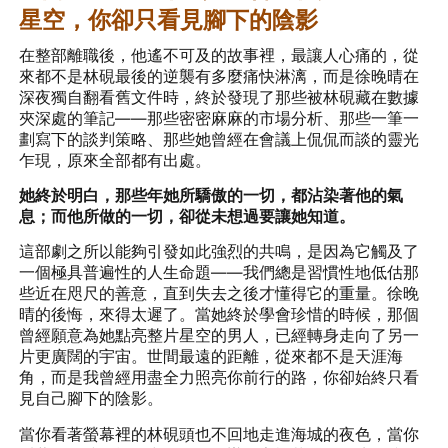
星空，你卻只看見腳下的陰影
在整部離職後，他遙不可及的故事裡，最讓人心痛的，從
來都不是林硯最後的逆襲有多麼痛快淋漓，而是徐晚晴在
深夜獨自翻看舊文件時，終於發現了那些被林硯藏在數據
夾深處的筆記——那些密密麻麻的市場分析、那些一筆一
劃寫下的談判策略、那些她曾經在會議上侃侃而談的靈光
乍現，原來全部都有出處。
她終於明白，那些年她所驕傲的一切，都沾染著他的氣
息；而他所做的一切，卻從未想過要讓她知道。
這部劇之所以能夠引發如此強烈的共鳴，是因為它觸及了
一個極具普遍性的人生命題——我們總是習慣性地低估那
些近在咫尺的善意，直到失去之後才懂得它的重量。徐晚
晴的後悔，來得太遲了。當她終於學會珍惜的時候，那個
曾經願意為她點亮整片星空的男人，已經轉身走向了另一
片更廣闊的宇宙。世間最遠的距離，從來都不是天涯海
角，而是我曾經用盡全力照亮你前行的路，你卻始終只看
見自己腳下的陰影。
當你看著螢幕裡的林硯頭也不回地走進海城的夜色，當你