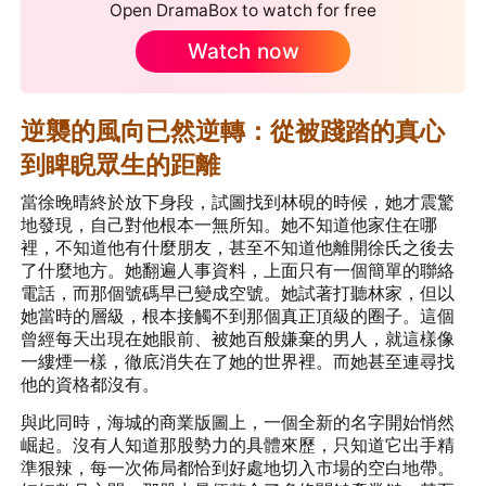
Open DramaBox to watch for free
Watch now
逆襲的風向已然逆轉：從被踐踏的真心
到睥睨眾生的距離
當徐晚晴終於放下身段，試圖找到林硯的時候，她才震驚
地發現，自己對他根本一無所知。她不知道他家住在哪
裡，不知道他有什麼朋友，甚至不知道他離開徐氏之後去
了什麼地方。她翻遍人事資料，上面只有一個簡單的聯絡
電話，而那個號碼早已變成空號。她試著打聽林家，但以
她當時的層級，根本接觸不到那個真正頂級的圈子。這個
曾經每天出現在她眼前、被她百般嫌棄的男人，就這樣像
一縷煙一樣，徹底消失在了她的世界裡。而她甚至連尋找
他的資格都沒有。
與此同時，海城的商業版圖上，一個全新的名字開始悄然
崛起。沒有人知道那股勢力的具體來歷，只知道它出手精
準狠辣，每一次佈局都恰到好處地切入市場的空白地帶。