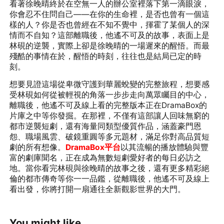
看著徐晚晴終於在空無一人的辦公室裡落下第一滴眼淚，
你會忍不住問自己——在你的生命裡，是否也曾有一個這
樣的人？你是否也曾經在不知不覺中，揮霍了某個人的深
情而不自知？這部離職後，他遙不可及的故事，表面上是
林硯的逆襲，實際上卻是徐晚晴的一場遲來的醒悟。而最
殘酷的事情在於，醒悟的時刻，往往也是結局已定的時
刻。
想要見證這場從卑微守護到華麗蛻變的完整旅程，想要感
受林硯如何從被輕視的角落一步步走向萬眾矚目的中心，
離職後，他遙不可及線上看的完整版本正在DramaBox的
片庫之中等你發掘。在那裡，不僅有這部讓人回味無窮的
都市逆襲短劇，還有海量同類型優質作品，涵蓋豪門恩
怨、職場風雲、破鏡重圓等多元題材，滿足你對高品質短
劇的所有想像。
DramaBox平台
以其流暢的播放體驗與豐
富的劇庫聞名，正在成為無數短劇愛好者的每日必訪之
地。當你看完林硯與徐晚晴的故事之後，還有更多精彩絕
倫的都市傳奇等你一一品鑑，從離職後，他遙不可及線上
看出發，你將打開一扇通往全新觀影世界的大門。
You might like