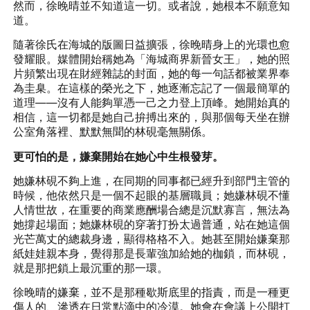
然而，徐晚晴並不知道這一切。或者說，她根本不願意知
道。
隨著徐氏在海城的版圖日益擴張，徐晚晴身上的光環也愈
發耀眼。媒體開始稱她為「海城商界新晉女王」，她的照
片頻繁出現在財經雜誌的封面，她的每一句話都被業界奉
為圭臬。在這樣的榮光之下，她逐漸忘記了一個最簡單的
道理——沒有人能夠單憑一己之力登上頂峰。她開始真的
相信，這一切都是她自己拚搏出來的，與那個每天坐在辦
公室角落裡、默默無聞的林硯毫無關係。
更可怕的是，嫌棄開始在她心中生根發芽。
她嫌林硯不夠上進，在同期的同事都已經升到部門主管的
時候，他依然只是一個不起眼的基層職員；她嫌林硯不懂
人情世故，在重要的商業應酬場合總是沉默寡言，無法為
她撐起場面；她嫌林硯的穿著打扮太過普通，站在她這個
光芒萬丈的總裁身邊，顯得格格不入。她甚至開始嫌棄那
紙娃娃親本身，覺得那是長輩強加給她的枷鎖，而林硯，
就是那把鎖上最沉重的那一環。
徐晚晴的嫌棄，並不是那種歇斯底里的指責，而是一種更
傷人的、滲透在日常點滴中的冷漠。她會在會議上公開打