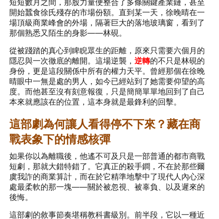
短短數月之間，那股力量便整合了多條關鍵產業鏈，甚至
開始蠶食徐氏殘存的市場份額。直到某一天，徐晚晴在一
場頂級商業峰會的外場，隔著巨大的落地玻璃窗，看到了
那個熟悉又陌生的身影——林硯。
從被踐踏的真心到睥睨眾生的距離，原來只需要六個月的
隱忍與一次徹底的離開。這場逆襲，
逆轉
的不只是林硯的
身份，更是這段關係中所有的權力天平。曾經那個在徐晚
晴眼中一無是處的男人，如今已經站到了她需要仰望的高
度。而他甚至沒有刻意報復，只是簡簡單單地回到了自己
本來就應該在的位置，這本身就是最鋒利的回擊。
這部劇為何讓人看得停不下來？藏在商
戰表象下的情感核彈
如果你以為離職後，他遙不可及只是一部普通的都市商戰
短劇，那就大錯特錯了。它真正的殺手鐧，不在於那些爾
虞我詐的商業算計，而在於它精準地擊中了現代人內心深
處最柔軟的那一塊——關於被忽視、被辜負、以及遲來的
後悔。
這部劇的敘事節奏堪稱教科書級別。前半段，它以一種近