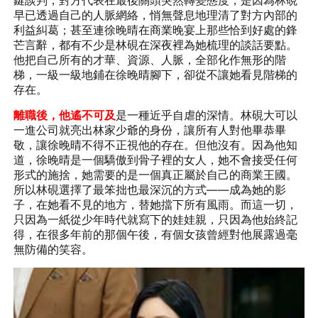
鍵談判，對方代表在最後關頭突然轉變態度，是因為林硯
早已透過自己的人脈網絡，悄無聲息地理清了對方內部的
利益糾葛；甚至連徐晚晴在商業晚宴上那些恰到好處的鋒
芒言辭，都有不少是林硯在深夜裡為她梳理的談話要點。
他把自己所有的才華、資源、人脈，全部化作無形的階
梯，一級一級地鋪在徐晚晴腳下，卻從不讓她看見階梯的
存在。
離職後，他遙不可及
是一種近乎自虐的深情。林硯大可以
一進公司就亮出林家少爺的身份，讓所有人對他畢恭畢
敬，讓徐晚晴不得不正視他的存在。但他沒有。因為他知
道，徐晚晴是一個驕傲到骨子裡的女人，她不會接受任何
形式的施捨，她需要的是一個真正屬於自己的商業王國。
所以林硯選擇了最笨拙也最深沉的方式——成為她的影
子，在她看不見的地方，替她擋下所有風雨。而這一切，
只因為一紙從少年時代就寫下的娃娃親，只因為他始終記
得，在很多年前的那個午後，有個女孩曾經對他展露過毫
無防備的笑容。