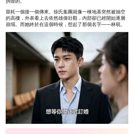
拆除的。
噩耗一個接一個傳來。徐氏集團就像一棟地基突然被抽空
的高樓，外表看上去依然雄偉壯觀，內部卻已經開始逐層
崩塌。而她終於在這個時候，想起了那個名字——林硯。