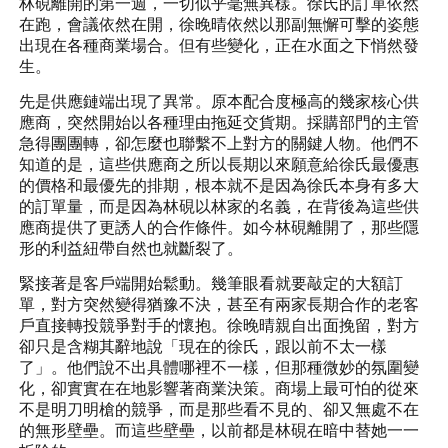
林硯離開的第一週，一切似乎毫無異樣。徐氏的訂單依然
在跑，會議依然在開，徐晚晴依然以那副無懈可擊的姿態
出現在各種商業場合。但有些變化，正在水面之下悄然發
生。
先是供應鏈端出現了異常。原本配合度極高的幾家核心供
應商，突然開始以各種理由拖延交貨期。採購部門的主管
急得團團轉，卻怎麼也聯繫不上對方的關鍵人物。他們不
知道的是，這些供應商之所以長期以來願意給徐氏最優惠
的價格和最優先的排期，根本就不是因為徐氏本身有多大
的訂單量，而是因為林硯以林家的名義，在背後為這些供
應商提供了更誘人的合作條件。如今林硯離開了，那些隱
形的利益紐帶自然也就斷裂了。
緊接著是客戶端開始鬆動。幾筆眼看就要敲定的大額訂
單，對方突然變得猶豫不決，甚至有兩家長期合作的老客
戶直接轉投競爭對手的懷抱。徐晚晴親自出面挽留，對方
卻只是含糊其辭地說「現在的徐氏，跟以前不太一樣
了」。他們說不出具體哪裡不一樣，但那種微妙的氛圍變
化，卻實實在在地影響著商業決策。商場上最可怕的從來
不是明刀明槍的競爭，而是那些看不見的、卻又無處不在
的無形壁壘。而這些壁壘，以前都是林硯在暗中替她一一