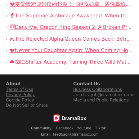
💔當愛情變成報復的起點！《視我如塵，遇你爲珍線上看》：從被拋棄的新娘到全場最強女主，這部短劇比八點檔還八點檔！
🧙‍The Supreme Archmage Awakened: When the Foolish Husband Wakes, the Whole Kingdom Kneels
🆕Deny Me, Dragon King Season 2: A Broken Prophecy, a Secret Child, and the Question of Season 2
👠The Rejected Alpha Queen Comes Back: Betrayed, Broken, and Ready to Take Back Her Crown
💔Never Your Daughter Again: When Coming Home Hurts More Than Being Abandoned
🦇🦁🐺Shifter Academy: Taming Three Wild Mates — Three Alphas, One Human Girl, and a Love Story That Starts With a Slap
About
Contact Us
Terms of Use
Business Collaborations
Privacy Policy
Join Us: job@dramabox.com
Cookie Policy
Media and Public Relations
Do Not Sell or Share
Community
:
Facebook
Youtube
Tiktok
Email
:
feedback@dramabox.com