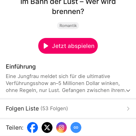
Im Bann der Lust – Wer wird
brennen?
Romantik
Jetzt abspielen
Einführung
Eine Jungfrau meldet sich für die ultimative
Verführungsshow an–5 Millionen Dollar winken,
ohne Regeln, nur Lust. Gefangen zwischen ihrem
skrupellosen Ex, einem gefährlichen Anwalt und
einem Bad Boy, der genau weiß, wie er sie
Folgen Liste
(
53
Folgen
)
berühren muss, zieht sie jede Aufgabe tiefer in die
Versuchung. Um zu gewinnen, muss sie mit dem
Feuer spielen... selbst wenn sie ihre Unschuld
Teilen
:
verliert.