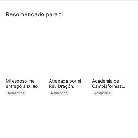
revelada: han estado casados todo este tiempo.
Recomendado para ti
Mi esposo me
Atrapada por el
Academia de
entregó a su tío
Rey Dragón
Cambiaformas:
(Doblado)
domando a mis
Romántica
Romántica
Romántica
tres alfas