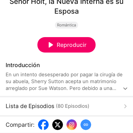
Señor Holt, la Nueva Interna es su
Esposa
Romántica
Reproducir
Introducción
En un intento desesperado por pagar la cirugía de
su abuela, Sherry Sutton acepta un matrimonio
arreglado por Sue Watson. Pero debido a una
confusión del destino, termina casándose con
Elijah Holt, el heredero del Grupo Holt. Un año
Lista de Episodios
(
80
Episodios
)
después, se reencuentran como desconocidos, sin
saber de su pasado compartido. A medida que
superan los desafíos de la vida, una chispa
Compartir
:
innegable los acerca hasta que la verdad es