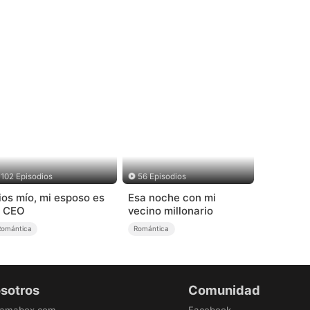
102 Episodios
56 Episodios
ios mío, mi esposo es
Esa noche con mi
l CEO
vecino millonario
Romántica
Romántica
osotros
Comunidad
ramabox.com
Facebook