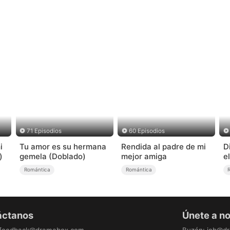
71 Episodios
60 Episodios
i
Tu amor es su hermana
Rendida al padre de mi
D
)
gemela (Doblado)
mejor amiga
e
Romántica
Romántica
áctanos
Únete a n
feedback@dramabox.com
Buzón
:
job@d