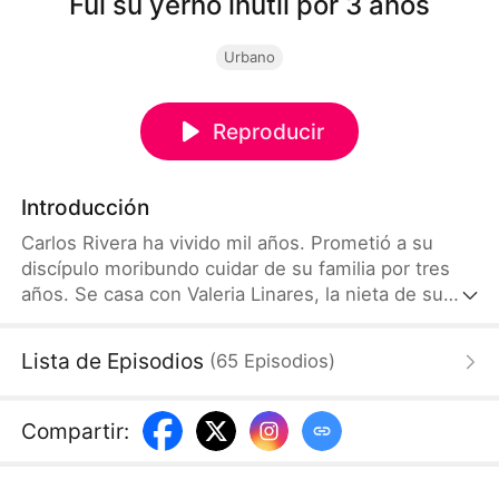
Fui su yerno inútil por 3 años
Urbano
Reproducir
Introducción
Carlos Rivera ha vivido mil años. Prometió a su
discípulo moribundo cuidar de su familia por tres
años. Se casa con Valeria Linares, la nieta de su
discípulo. Pero la familia de ella lo trata mal y lo
desprecia. Él aguanta todo sin quejarse y hace todo
Lista de Episodios
(
65
Episodios
)
el trabajo. Cuando pasan los tres años, se va sin
pensarlo dos veces.
Compartir
: