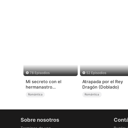
78 Episodios
52 Episodios
Mi secreto con el
Atrapada por el Rey
hermanastro
Dragón (Doblado)
equivocado
Romántica
Romántica
Sobre nosotros
Cont
Terminos de uso
Buzón
: