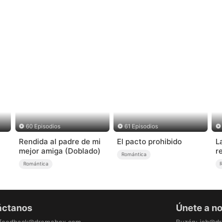
60 Episodios
61 Episodios
Rendida al padre de mi
El pacto prohibido
L
mejor amiga (Doblado)
r
Romántica
Romántica
áctanos
Únete a n
feedback@dramabox.com
Buzón
:
job@d