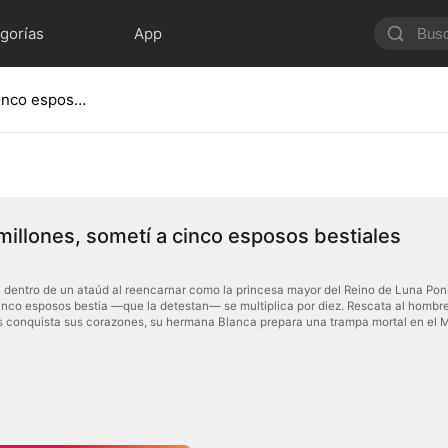
gorías
App
Con mil millones, sometí a cinco esposos bestiales
millones, sometí a cinco esposos bestiales
a dentro de un ataúd al reencarnar como la princesa mayor del Reino de Luna Ponien
inco esposos bestia —que la detestan— se multiplica por diez. Rescata al hombre l
s conquista sus corazones, su hermana Blanca prepara una trampa mortal en el 