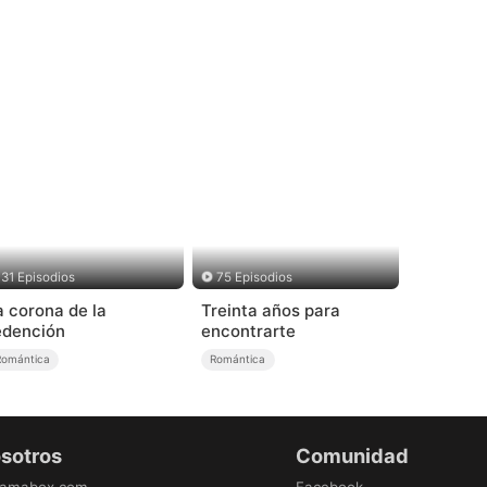
31 Episodios
75 Episodios
a corona de la
Treinta años para
edención
encontrarte
Romántica
Romántica
osotros
Comunidad
ramabox.com
Facebook