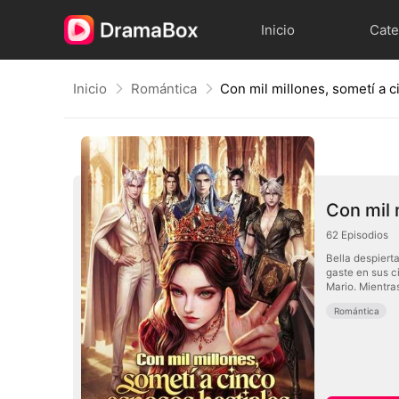
Inicio
Cate
Inicio
Romántica
Con mil 
62
Episodios
Bella despiert
gaste en sus c
Mario. Mientra
Romántica