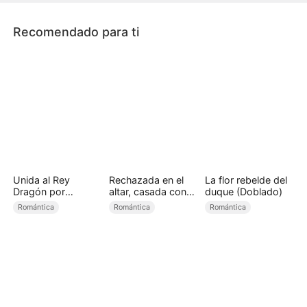
Luna.
Recomendado para ti
Unida al Rey
Rechazada en el
La flor rebelde del
Dragón por
altar, casada con
duque (Doblado)
accidente
un millonario
Romántica
Romántica
Romántica