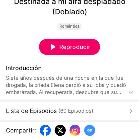
Destinada a mi alfa despiadado
(Doblado)
Romántica
Reproducir
Introducción
Siete años después de una noche en la que fue
drogada, la criada Elena perdió a su loba y quedó
embarazada. Al recuperarla, descubre que su
pareja destinada es su cruel opresor, el Alfa Mateo.
Él la rechaza y la entrega al temido Alfa Hugo. Pero
Lista de Episodios
(
60
Episodios
)
Elena pronto descubre la verdad: Hugo no es un
monstruo, sino su segunda pareja destinada y el
verdadero padre biológico de su hijo Lucas—una
Compartir
:
redención perfecta regalada por la Diosa de la