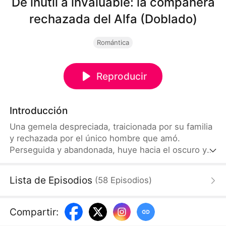
De inútil a invaluable: la compañera
rechazada del Alfa (Doblado)
Romántica
Reproducir
Introducción
Una gemela despreciada, traicionada por su familia
y rechazada por el único hombre que amó.
Perseguida y abandonada, huye hacia el oscuro y
despiadado Rey Alfa. Un poder oculto, secretos
mortales y una oscuridad prohibida la esperan. La
Lista de Episodios
(
58
Episodios
)
loba marginada se convierte en la reina de la
noche.
Compartir
: