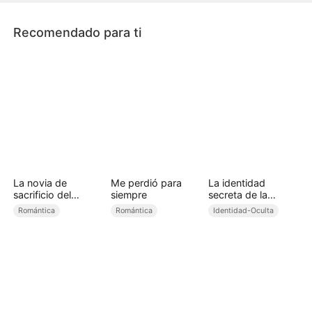
Recomendado para ti
La novia de
Me perdió para
La identidad
sacrificio del
siempre
secreta de la
príncipe alfa
omega rechazada
Romántica
Romántica
Identidad-Oculta
(Doblado)