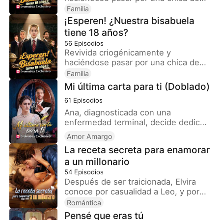
secundaria, la leyenda de los años
Familia
50, Victoria Reyes, regresa para
¡Esperen! ¿Nuestra bisabuela
proteger a su hijo de 70 años,
tiene 18 años?
Andrés, y poner en orden a la
56
Episodios
siguiente generación, hasta que la
Revivida criogénicamente y
familia descubre que la “chica nueva”
haciéndose pasar por una chica de
es su propia bisabuela.
secundaria, la leyenda de los años
Familia
50, Victoria Reyes, regresa para
Mi última carta para ti (Doblado)
proteger a su hijo de 70 años,
61
Episodios
Andrés, y poner en orden a la
siguiente generación, hasta que la
Ana, diagnosticada con una
familia descubre que la “chica nueva”
enfermedad terminal, decide dedicar
es su propia bisabuela.
los últimos momentos de su vida a
Amor Amargo
preparar una despedida
La receta secreta para enamorar
meticulosamente planeada. A través
a un millonario
de esto, su esposo Franco, quien
durante años la despreció y humilló,
54
Episodios
termina descubriendo la verdad que
Después de ser traicionada, Elvira
siempre le fue ocultada, solo para
conoce por casualidad a Leo, y por
perderla para siempre y quedar
un malentendido entre ambos surge
Romántica
atrapado en un profundo e
un inesperado vínculo. A medida que
Pensé que eras tú