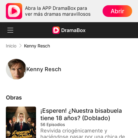
Abra la APP DramaBox para
Abrir
ver más dramas maravillosos
Inicio
Kenny Resch
Kenny Resch
Obras
¡Esperen! ¿Nuestra bisabuela
tiene 18 años? (Doblado)
56
Episodios
Revivida criogénicamente y
haciéndose pasar por una chica de