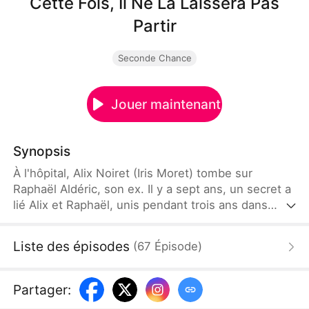
Cette Fois, Il Ne La Laissera Pas
Partir
Seconde Chance
Jouer maintenant
Synopsis
À l'hôpital, Alix Noiret (Iris Moret) tombe sur
Raphaël Aldéric, son ex. Il y a sept ans, un secret a
lié Alix et Raphaël, unis pendant trois ans dans
l'ombre. Puis Alix est partie, enceinte de jumeaux.
Seule sa fille a survécu. À nouveau face à elle,
Liste des épisodes
(
67
Épisode
)
Raphaël cherche dans sa mémoire. Cette femme...
Il la connaît. Quand la vérité éclate, Raphaël n'a
plus qu'une obsession : la reconquérir, coûte que
Partager
:
coûte.