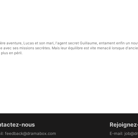
ère aventure, Lucas et son mari, l'agent secret Guillaume, entament enfin un nou
e avec ses missions secrètes. Mais leur équilibre est vite menacé lorsque d'anci
plus en péril.
tactez-nous
Rejoignez
il
:
feedback@dramabox.com
E-mail
:
job@d