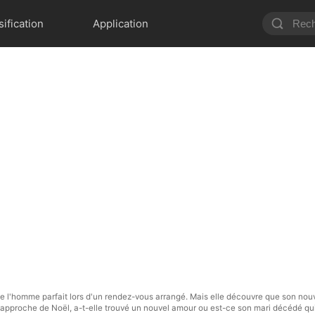
sification
Application
uve l'homme parfait lors d'un rendez-vous arrangé. Mais elle découvre que son nouv
À l'approche de Noël, a-t-elle trouvé un nouvel amour ou est-ce son mari décédé qui 