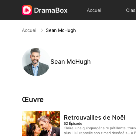
Accueil
Clas
Accueil
Sean McHugh
Sean McHugh
Œuvre
Retrouvailles de Noël
52
Épisode
Claire, une quinquagénaire pétillante, tro
plus il lui rappelle son « mari décédé »... 