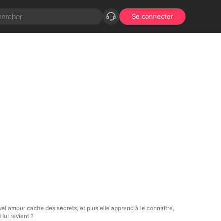
Se connecter
el amour cache des secrets, et plus elle apprend à le connaître,
lui revient ?