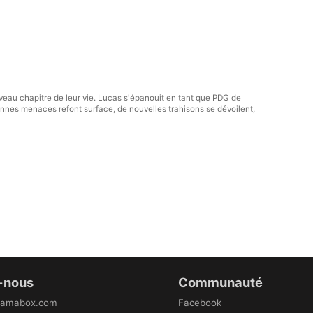
veau chapitre de leur vie. Lucas s'épanouit en tant que PDG de
ennes menaces refont surface, de nouvelles trahisons se dévoilent,
-nous
Communauté
ramabox.com
Facebook