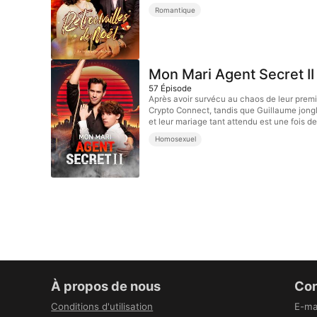
Romantique
Mon Mari Agent Secret II
57
Épisode
Après avoir survécu au chaos de leur premi
Crypto Connect, tandis que Guillaume jongl
et leur mariage tant attendu est une fois de 
Homosexuel
À propos de nous
Con
Conditions d'utilisation
E-ma