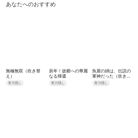
あなたへのおすすめ
する醜態を眺めることに決意した。
無極無双（吹き替
辰年！故郷への華麗
魚屋の姉は、伝説の
え）
なる帰還
軍神だった（吹き替
え）
実力隠し
実力隠し
実力隠し