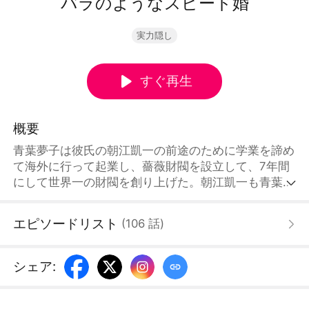
バラのようなスピード婚
実力隠し
すぐ再生
概要
青葉夢子は彼氏の朝江凱一の前途のために学業を諦め
て海外に行って起業し、薔薇財閥を設立して、7年間
にして世界一の財閥を創り上げた。朝江凱一も青葉夢
子の密かな送金を受けて無事卒業した。彼女の根回し
で彼は上田市の傳川氏グループに入職することになっ
エピソードリスト
(
106
話
)
た。青葉夢子は帰国し、朝江凱一に真実を打ち明け、
プロポーズするつもりだったが、朝江凱一が心変わり
した。虚栄心が強い彼は、大勢の前で彼女と別れるこ
シェア
:
とを宣言した。一方、青葉夢子は傳川氏グループの社
長の傳川景衡と知り合った。青葉夢子は朝江凱一の裏
の顔を知って、自分の身分を明かし、朝江凱一が後悔