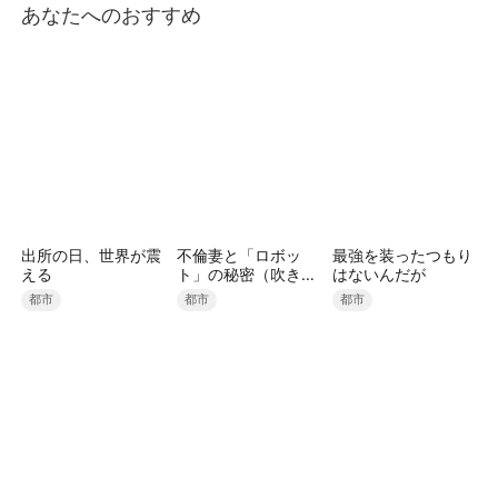
あなたへのおすすめ
出所の日、世界が震
不倫妻と「ロボッ
最強を装ったつもり
える
ト」の秘密（吹き替
はないんだが
え）
都市
都市
都市