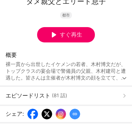
ダメ親父とエリート息子
都市
すぐ再生
概要
裸一貫から出世したイケメンの若者、木村博文だが、
トップクラスの宴会場で警備員の父親、木村建司と遭
遇した。皆さんは主催者が木村博文の顔を立てて、彼
の父親を大目に見たかと思いきや、木村建司の行動が
だんだんエスカレートになっていき、木村博文に恥ず
エピソードリスト
(
81
話
)
かしい思いをさせた。しかし、この大雑把で上流社会
のマナーを物ともしない男の正体は、引退した財界の
大物だと、皆はまだ知らない。
シェア
: