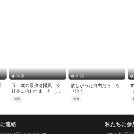
64 話
30 話
長
五十歳の最強清掃員、女
欲しがった自由だろ、な
社長に拾われました（吹
ぜ泣く
き替え）
都市
都市
ちに連絡
私たちに参
feedback@dramabox.com
メール
:
job@dr