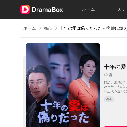
ホーム
カテ
ホーム
都市
十年の愛
49
話
偶然、葉凡は1
だった。2人
い三人を追い
都市