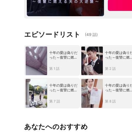
エピソードリスト
(
49
話
)
十年の愛は偽りだ
十年の愛は偽り
った～復讐に燃え
った～復讐に燃
る夫の大逆襲～
る夫の大逆襲～
第 1 話
第 2 話
十年の愛は偽りだ
十年の愛は偽り
った～復讐に燃え
った～復讐に燃
る夫の大逆襲～
る夫の大逆襲～
第 7 話
第 8 話
あなたへのおすすめ