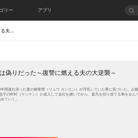
ゴリー
アプリ
十年の愛は偽りだった～復讐に燃える夫の大逆襲～
は偽りだった～復讐に燃える夫の大逆襲～
0年間連れ添った妻の柳寒煙（リュウ カンエン）が浮気していた事に気づいた。お腹
は息子の軒軒（ケンケン）が成人して会社を継いでから、葉凡を切り捨てる事を企ん
詰めていく。