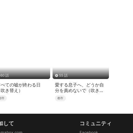
60 話
55 話
すべての嘘が終わる日
愛する息子へ、どうか自
（吹き替え）
分を責めないで（吹き替
え）
都市
都市
加して
コミュニティ
amabox.com
Facebook