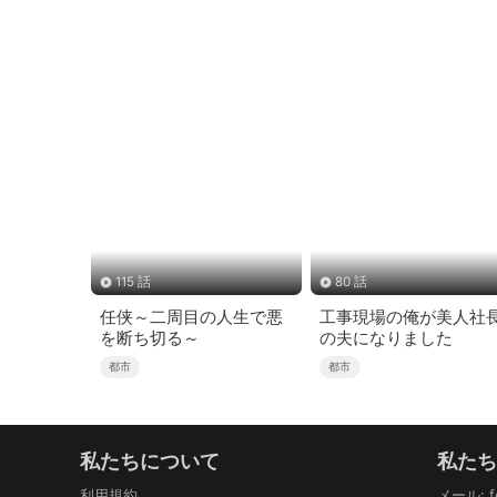
115 話
80 話
任侠～二周目の人生で悪
工事現場の俺が美人社
を断ち切る～
の夫になりました
都市
都市
私たちについて
私た
利用規約
メール
: