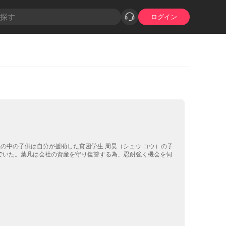
ログイン
の中の子供は自分が援助した貧困学生 周昊（シュウ コウ）の子
でいた。葉凡は会社の資産を守り復讐する為、忍耐強く機会を伺