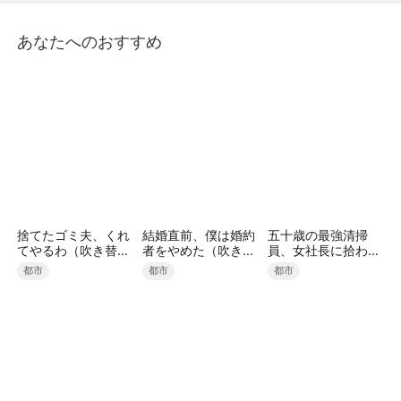
分を貧乏人と言ってたのでは？紀子は皆が陰で大河を
御曹司と呼ぶのを聞き…
あなたへのおすすめ
捨てたゴミ夫、くれ
結婚直前、僕は婚約
五十歳の最強清掃
てやるわ（吹き替
者をやめた（吹き替
員、女社長に拾われ
え）
え）
ました（吹き替え）
都市
都市
都市