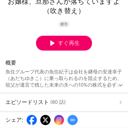
お嬢様、旦那さんが落ちていますよ
（吹き替え）
都市
すぐ再生
概要
魚住グループ代表の魚住紀子は会社を継母の安達幸子
（あだちゆきこ）に乗っ取られるのを阻止するため、
祖父が遺言で残した未来の夫への10%の株式を必ず手
にする必要があった。そこで適当に入り婿を選ぼうと
したが、準備された候補者は全て敵の回し者だった。
エピソードリスト
(
80
話
)
紀子はこれを全員拒否し、役所の前で男前だが貧乏人
の千葉大河を拾った。大河は一目で彼女が毒に侵され
ているのを見抜き、貴重な薬剤を普通の薬のごとく彼
シェア
:
女に与え、各種の薬膳料理も作った。しかし大河は自