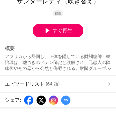
サンダーレディ（吹き替え）
都市
すぐ再生
概要
アフリカから帰国し、正体を隠している財閥総帥・韓
怡瑞は、嘘つきのペテン師だと誤解され、元恋人の陳
緒俊やその母から公然と侮辱される。財閥グループの
CEOである尹世賢は彼女を庇ったことで同じく非難を
浴びるが、二人は庇い合ううちに惹かれ合い、結婚を
エピソードリスト
(
64
話
)
決意する。敵が一線を越え始めると、韓怡瑞は反撃に
出て、ついに世界最強の投資財団の秘密CEO「サンダ
ーレディ」という自らの正体を明かす。
シェア
: