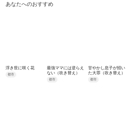
あなたへのおすすめ
浮き世に咲く花
最強ママには逆らえ
甘やかし息子が招い
ない（吹き替え）
た大罪（吹き替え）
都市
都市
都市