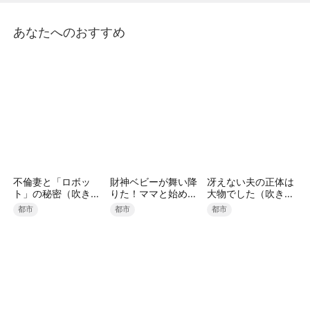
導により、父子はその事実に気づかない。親友である
蘇晴が訪ねてきたことをきっかけに、ようやく父子は
あなたへのおすすめ
自分たちが取り返しのつかない過ちを犯したことを悟
るのだった。
不倫妻と「ロボッ
財神ベビーが舞い降
冴えない夫の正体は
ト」の秘密（吹き替
りた！ママと始める
大物でした（吹き替
え）
逆転人生（吹き替
え）
都市
都市
都市
え）