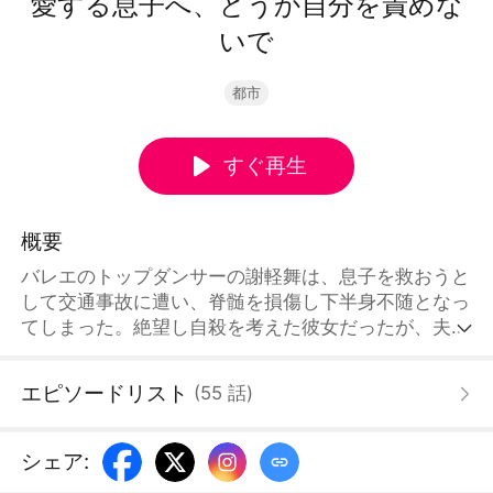
愛する息子へ、どうか自分を責めな
いで
都市
すぐ再生
概要
バレエのトップダンサーの謝軽舞は、息子を救おうと
して交通事故に遭い、脊髄を損傷し下半身不随となっ
てしまった。絶望し自殺を考えた彼女だったが、夫・
周序言と息子・周航の支えと励ましにより、次第に生
きる希望を取り戻していた。しかし、過ぎゆく時間の
エピソードリスト
(
55
話
)
中で、かつては罪悪感に苛まれていた夫と息子は、次
第に介護生活に嫌気がさし始めた。家族から疎まれて
いることを悟った軽舞は、ついに自らの命を絶つ道を
シェア
:
選んだ。ところが、悪意ある秘書・斉嫣然の巧妙な誘