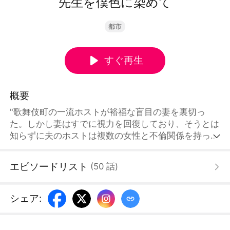
先生を僕色に染めて
都市
すぐ再生
概要
"歌舞伎町の一流ホストが裕福な盲目の妻を裏切っ
た。しかし妻はすでに視力を回復しており、そうとは
知らずに夫のホストは複数の女性と不倫関係を持って
いる。すべての欺瞞と裏切りが白日の下にさらされた
とき、妻は目が見えないふりをし続け、強烈な反撃で
エピソードリスト
(
50
話
)
失われたものを取り戻す！"
シェア
: