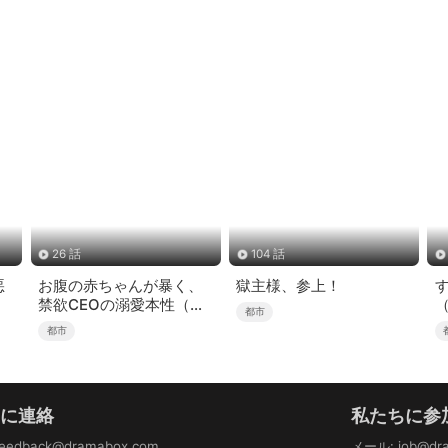
26 話
104 話
悪
お腹の赤ちゃんが暴く、
獄主様、参上！
禁欲CEOの溺愛本性（吹
都市
き替え）
都市
ちに連絡
私たちに参
feedback@dramabox.com
メール
:
job@dr