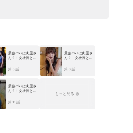
最強パパは肉屋さ
最強パパは肉屋さ
ん？！女社長と秘
ん？！女社長と秘
密の娘を溺愛中
密の娘を溺愛中
第 5 話
第 6 話
最強パパは肉屋さ
ん？！女社長と秘
もっと見る
密の娘を溺愛中
第 11 話