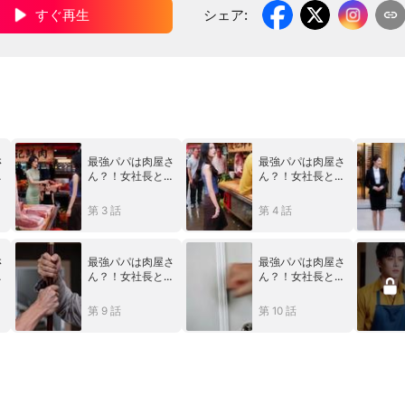
すぐ再生
シェア
:
さ
最強パパは肉屋さ
最強パパは肉屋さ
秘
ん？！女社長と秘
ん？！女社長と秘
密の娘を溺愛中
密の娘を溺愛中
第 3 話
第 4 話
さ
最強パパは肉屋さ
最強パパは肉屋さ
秘
ん？！女社長と秘
ん？！女社長と秘
密の娘を溺愛中
密の娘を溺愛中
第 9 話
第 10 話