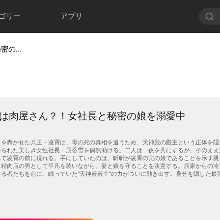
ゴリー
アプリ
最強パパは肉屋さん？！女社長と秘密の娘を溺愛中
は肉屋さん？！女社長と秘密の娘を溺愛中
名を轟かせた兵王・凌霄は、母の死の真相を追うため、天神殿の殿主という正体を隠
盛られた美しき女性社長・辰岙雪を偶然助ける。二人は一夜を共にするが、そのまま
れて凌霄の前に現れる。手にしていたのは、昕昕が凌霄の実の娘であることを示す親
、精肉店の男として平凡を装いながら、妻と娘を守ることを決意する。辰家からの冷
ける者たちを前に、眠っていた“天神殿殿主”の力がついに動き出す。身分を隠した