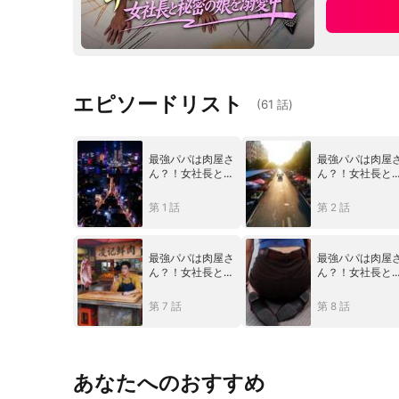
エピソードリスト
(
61
話
)
最強パパは肉屋さ
最強パパは肉屋
ん？！女社長と秘
ん？！女社長と
密の娘を溺愛中
密の娘を溺愛中
第 1 話
第 2 話
最強パパは肉屋さ
最強パパは肉屋
ん？！女社長と秘
ん？！女社長と
密の娘を溺愛中
密の娘を溺愛中
第 7 話
第 8 話
あなたへのおすすめ