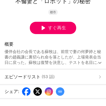
不倫妻と「ロボット」の秘密
都市
すぐ再生
概要
優伴会社の会長である蘇牧は、前世で妻の何夢婷と秘
書の趙義謙に裏切られ命を落としたが、上場発表会当
日に戻った。蘇牧は復讐を決意し、テストを名目にロ
ボットになりすましていた趙義謙を徹底的に追い詰め
る。さらに、何夢婷には条項付きの株式契約書へ署名
エピソードリスト
(
53
話
)
させ、離婚にも同意させた。勝利を確信した何夢婷
は、公衆の前で蘇牧への裏切りを自白。しかしその瞬
間、契約条項が発動し、彼女は全財産を失う。趙義謙
シェア
:
も横領罪で逮捕される。やがて蘇牧の会社は無事上場
を果たし、裏切り者たちは乞食同然の末路を迎える。
そして蘇牧は、ついに復讐を遂げる。