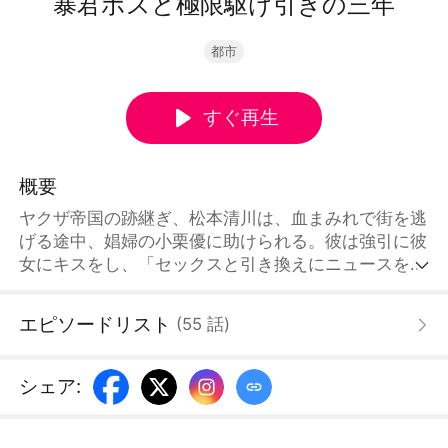
暴君ボスと極限駆け引きの三年
都市
すぐ再生
概要
ヤクザ帝国の跡継ぎ、松本清川は、血まみれで街を逃
げる途中、娼婦の小栗優に助けられる。彼は強引に彼
女にキスをし、「セックスと引き換えにニュースを提
供する」というゲームで彼女を操る。小栗優の抵抗を
策略だと解釈した清川は、彼女が徐々に、彼の帝国の
エピソードリスト
(
55
話
)
裏で行われている女性の誘拐や人身売買といった凶悪
犯罪を暴露していることに気づいていない。やがて、
壊滅的な爆発がすべてを飲み込み、小栗優の生死は謎
シェア
:
のままとなる。それから3年後、彼はどんな犠牲を払
ってでも、この血塗られた名誉を取り戻すと誓う。