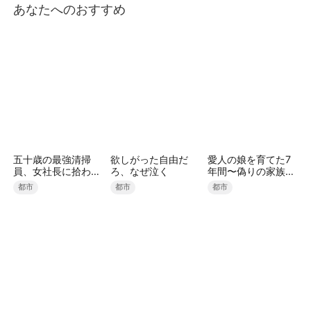
あなたへのおすすめ
ものだった。やがて飛行機が到着する。現れたのは、
重傷を負った林傾寒。そして彼女を追い詰めたのは、
自分の息子と母だった。知らずに踏みにじったのは、
一人の妊婦ではなく、国家の未来そのものだった――
五十歳の最強清掃
欲しがった自由だ
愛人の娘を育てた7
員、女社長に拾われ
ろ、なぜ泣く
年間〜偽りの家族を
ました（吹き替え）
捨てる財閥令嬢〜
都市
都市
都市
（吹き替え）