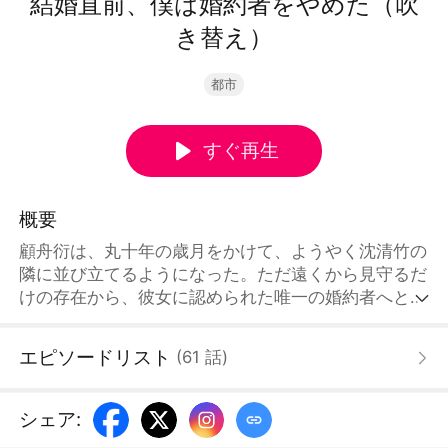
結婚直前、僕は婚約者をやめた（吹
き替え）
都市
すぐ再生
概要
顧舟衍は、丸十年の歳月をかけて、ようやく沈清竹の
隣に並び立てるようになった。ただ遠くから見守るだ
けの存在から、彼女に認められた唯一の婚約者へと変
わったのだ。しかし、結婚式を半月後に控えたその
時、彼はすべてを手放した。「先輩、西北支所へ異動
エピソードリスト
(
61
話
)
したいが、リストに僕の名前を追加してもらえる？」
責任者は信じられないと言わんばかりに目を見開い
た。「舟衍、清竹と来月結婚するんじゃん？皆知って
シェア
:
るよ。彼女のためにここに入ったって。やっと結ばれ