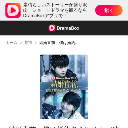
素晴らしいストーリーが盛り沢
開く
山！ショートドラマを観るなら
DramaBoxアプリで！
ホーム
都市
結婚直前、僕は婚約者をやめた（吹き替え）