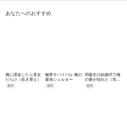
るのに、このタイミングで西北へ？」顧舟衍は喉を突
き上げる熱い塊を飲み下し、縋るような声で言った。
あなたへのおすすめ
「先輩、頼むから」
俺に課金したら美女
極寒サバイバル 俺の
同級生の結婚式で俺
だらけ（吹き替え）
最強シェルター
の妻が現れた（吹き
替え）
都市
都市
都市