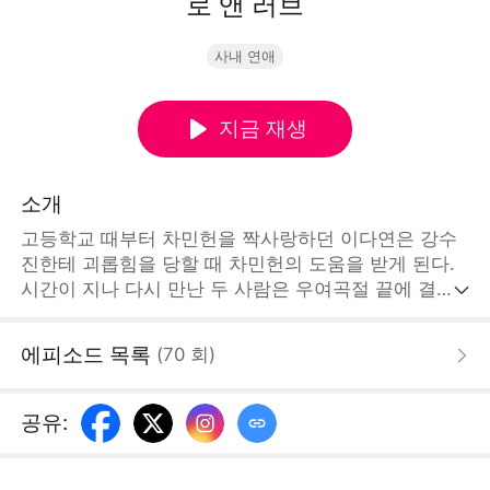
로 앤 러브
사내 연애
지금 재생
소개
고등학교 때부터 차민헌을 짝사랑하던 이다연은 강수
진한테 괴롭힘을 당할 때 차민헌의 도움을 받게 된다.
시간이 지나 다시 만난 두 사람은 우여곡절 끝에 결혼
하게 되는데... 결혼 후에도 강수진은 계속 이다연을 괴
롭히지만, 이다연은 차민헌 부모님 죽음의 진실을 파헤
에피소드 목록
(
70
회
)
치려고 위험을 감수하고 조사에 뛰어든다. 결국 모든
오해가 풀리고 두 사람은 법전 앞에서 선서하면서 남은
인생을 행복하게 살아가려 한다.[STORYMATRIX
공유
:
PTE.LTD]