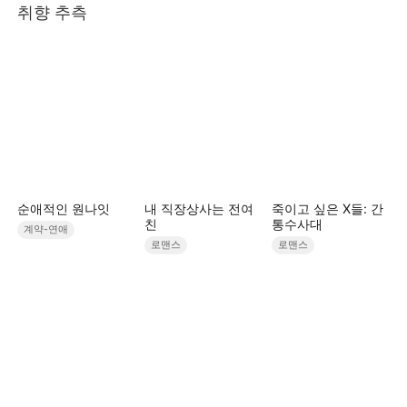
취향 추측
순애적인 원나잇
내 직장상사는 전여
죽이고 싶은 X들: 간
친
통수사대
계약-연애
로맨스
로맨스