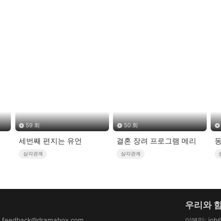
59 회
50 회
세번째 편지는 유언
결혼 장려 프로그램 메리
동
삼각관계
삼각관계
우리와 
:
feedback@dramabox.com
이메일
:
job