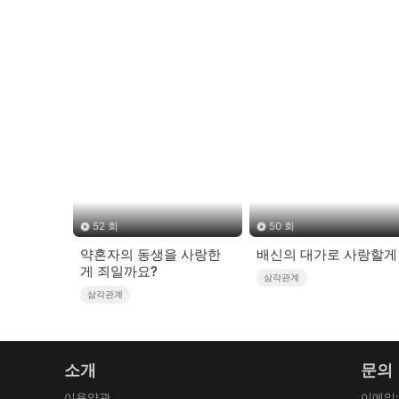
52 회
50 회
약혼자의 동생을 사랑한
배신의 대가로 사랑할게
게 죄일까요?
삼각관계
삼각관계
소개
문의
이용약관
이메일