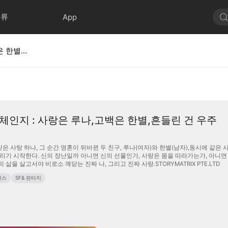
분류
App
러브러브체인지 : 사랑은 루나,고백은 한별,흔들린 건 우주
인지 : 사랑은 루나,고백은 한별,흔들린 건 우주
 하나, 그 순간 영혼이 뒤바뀐 두 친구, 루나(여자)와 한별(남자),동시에 같은 사람을 사랑하게 된다. 루나, 한별, 우
갈리기 시작한다. 신의 장난일까 아니면 신의 선물인가, 사랑은 몸을 따라가는가, 아니
 삶을 살고서야 비로소 깨닫는 진짜 나, 그리고 진짜 사랑.STORYMATRIX PTE.LTD
맨스
SF& 판타지