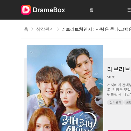
홈
홈
삼각관계
러브러브체
50
회
거지에게 건네받은 사탕
고, 감정은 엇
뒤틀린다. 타인의
삼각관계
로