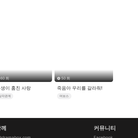
60 회
50 회
생이 훔친 사랑
죽음아 우리를 갈라줘!
삼각관계
여보스
함께
커뮤니티
@dramabox.com
Facebook