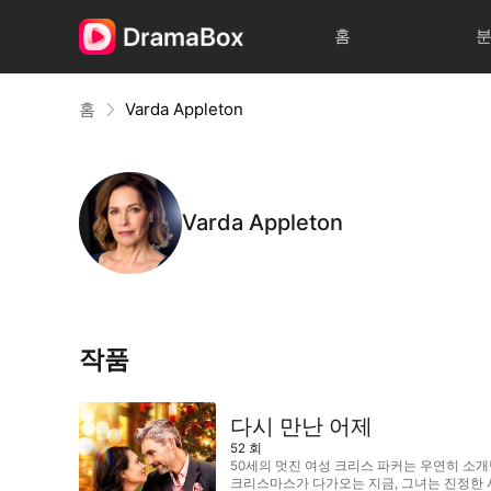
홈
홈
Varda Appleton
Varda Appleton
작품
다시 만난 어제
52
회
50세의 멋진 여성 크리스 파커는 우연히 소
크리스마스가 다가오는 지금, 그녀는 진정한 사랑을