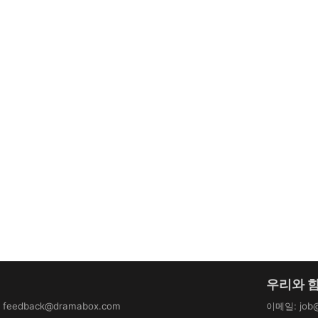
우리와 
:
feedback@dramabox.com
이메일
:
job