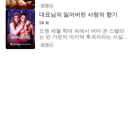
왔으며 본인은 사실 남편의 본능을 억누
로맨스
르기 위한 도구에 불과했다는 사실을 깨
대표님의 잃어버린 사랑의 향기
닫게 된다. 샬롯은 남편의 의붓동생에게
이 사실을 알리고 떠나기로 결심한다.
58
회
하지만 그녀의 남편 어거스트는 그제야
오랜 세월 학대 속에서 버텨 온 스텔라
샬롯을 놓친 걸 후회하는
는 린 가문의 마지막 후계자라는 사실을
데...STORYMATRIX PTE.LTD
숨긴 채 살아간다. 시력을 잃었지만 뛰
로맨스
어난 후각과 청각을 지닌 조향사인 그녀
는 어느 날 뜻하지 않게 냉정한 CEO 코
너와 계약 결혼을 하게 된다.서로의 진
심도 과거도 모른 채 시작된 결혼. 하지
만 코너는 아직 모른다. 스텔라가 오래
전 자신의 목숨을 구해 준 소녀라는 걸.
두 사람을 둘러싼 위협이 점점 거세지면
서 감춰졌던 과거와 거짓, 그리고 두 사
람을 이어 온 오래된 인연이 서서히 드
러나기 시작한다. 상처와 오해 속에서
시작된 관계는 조금씩 예상치 못한 감정
으로 변해 가고 코너와 스텔라는 끝내
서로를 둘러싼 진실과 마주하게 된
다.STORYMATRIX PTE.LTD