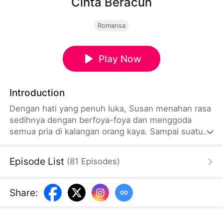
Cinta Beracun
Romansa
Play Now
Introduction
Dengan hati yang penuh luka, Susan menahan rasa
sedihnya dengan berfoya-foya dan menggoda
semua pria di kalangan orang kaya. Sampai suatu
saat, dirinya bertemu dengan seorang pengawal
yang sangat tampan. Susan langsung mengejar pria
Episode List
(
81
Episodes
)
itu dan menggodanya selama bertahun-tahun.
Sampai suatu hari, dia mendapati bahwa pengawal
tampan itu ternyata hanya mendekatinya karena
Share
:
jatuh cinta dengan adik tirinya, yang merupakan
sumber dari segala penderitaannya sejak kecil.