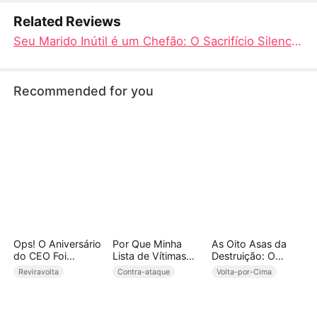
Related Reviews
Seu Marido Inútil é um Chefão: O Sacrifício Silencioso e a Queda de uma Farsa Familiar!
Recommended for you
Ops! O Aniversário
Por Que Minha
As Oito Asas da
do CEO Foi
Lista de Vítimas
Destruição: O
Arruinado(Dublado
Virou um Fã-
Mundo Estremece
Reviravolta
Contra-ataque
Volta-por-Cima
)
Clube?
ao Meu Chamado
(Dublado)