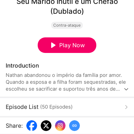
Seu Marido Inútil é um Chefão
(Dublado)
Contra-ataque
Play Now
Introduction
Nathan abandonou o império da família por amor.
Quando a esposa e a filha foram sequestradas, ele
escolheu se sacrificar e suportou três anos de
tormento. Ao voltar para casa, descobriu que a
esposa havia se envolvido com um antigo amor e
Episode List
(
50
Episodes
)
que a filha estava distante. Com o coração partido,
reassumiu seu lugar como herdeiro de uma fortuna
bilionária, rompeu com o passado e deu início a
Share
:
uma nova vida.