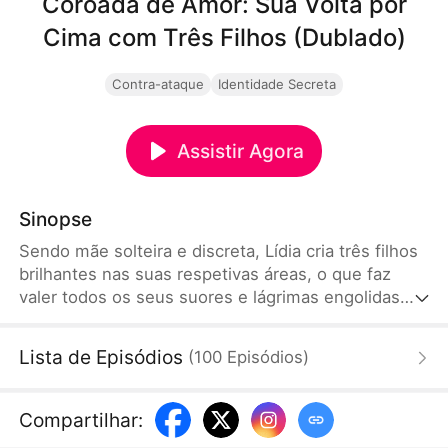
Coroada de Amor: Sua Volta por
Cima com Três Filhos (Dublado)
Contra-ataque
Identidade Secreta
Assistir Agora
Sinopse
Sendo mãe solteira e discreta, Lídia cria três filhos
brilhantes nas suas respetivas áreas, o que faz
valer todos os seus suores e lágrimas engolidas
esses anos. Num festival da celebração do 70º
aniversário de seu pai, Lídia infelizmente enfrenta
Lista de Episódios
(
100
Episódios
)
hostilidade e desprezo de suas irmãs ingratas e até
mesmo de seu pai. Mas Lídia supera todas as
discriminações com dignidade, encontra um novo
Compartilhar
:
amor e uma nova chance de felicidade.