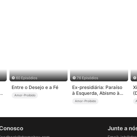
60 Episódios
76 Episódios
Entre o Desejo e a Fé
Ex-presidiária: Paraíso
X
um
à Esquerda, Abismo à
(
Amor-Proibido
Direita
Amor-Proibido
 Conosco
Junte a nó
feedback@dramabox.com
Email
:
job@dr