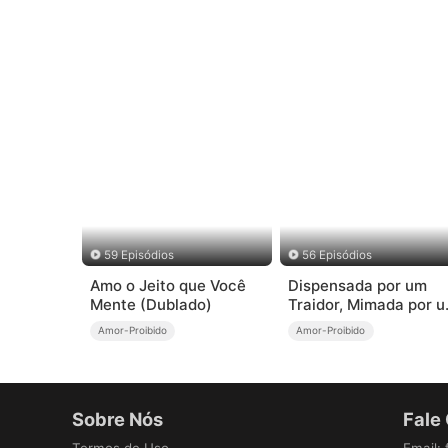
59 Episódios
56 Episódios
Amo o Jeito que Você
Dispensada por um
Mente (Dublado)
Traidor, Mimada por 
Bilionário
Amor-Proibido
Amor-Proibido
Sobre Nós
Fale
Termos de Uso
Email
: