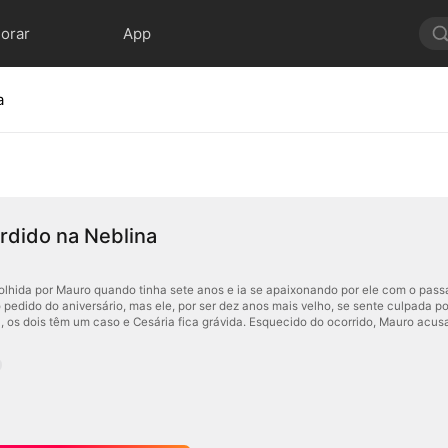
lorar
App
a
rdido na Neblina
colhida por Mauro quando tinha sete anos e ia se apaixonando por ele com o pas
 pedido do aniversário, mas ele, por ser dez anos mais velho, se sente culpada po
 os dois têm um caso e Cesária fica grávida. Esquecido do ocorrido, Mauro acu