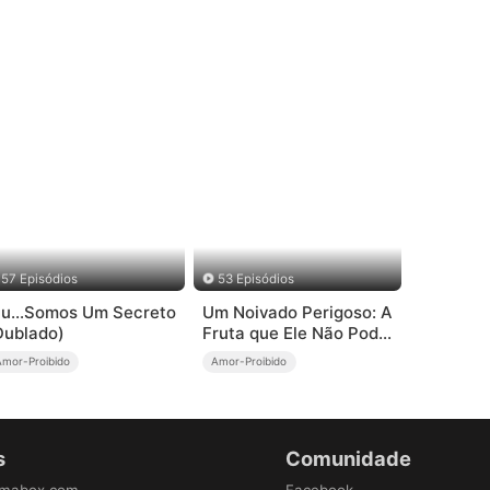
57 Episódios
53 Episódios
iu...Somos Um Secreto
Um Noivado Perigoso: A
Dublado)
Fruta que Ele Não Pode
Provar
Amor-Proibido
Amor-Proibido
s
Comunidade
amabox.com
Facebook