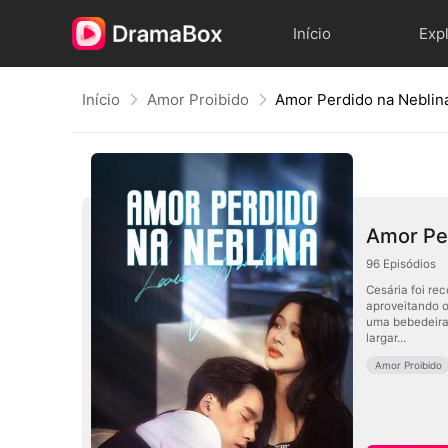
Início
Exp
Início
Amor Proibido
Amor Perdido na Neblin
Amor Pe
96
Episódios
Cesária foi re
aproveitando o
uma bebedeira,
largar...
Amor Proibido