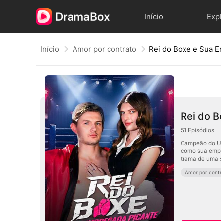
Início
Exp
Início
Amor por contrato
Rei do Boxe e Sua 
Rei do 
51
Episódios
Campeão do UFC
como sua empre
trama de uma s
Amor por cont