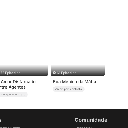
53 Episódios
61 Episódios
 Amor Disfarçado
Boa Menina da Máfia
ntre Agentes
Amor-por-contrato
Amor-por-contrato
s
Comunidade
amabox.com
Facebook