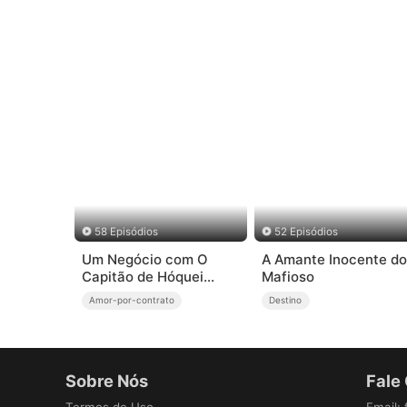
58 Episódios
52 Episódios
Um Negócio com O
A Amante Inocente do
Capitão de Hóquei
Mafioso
(Dublado)
Amor-por-contrato
Destino
Sobre Nós
Fale
Termos de Uso
Email
: