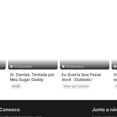
55 Episódios
78 Episódios
Sr. Dantas: Tentada por
Eu Queria Que Fosse
O
Meu Sugar Daddy
Você（Dublado）
e
BDSM
Amor-por-contrato
 Conosco
Junte a nó
feedback@dramabox.com
Email
:
job@dr