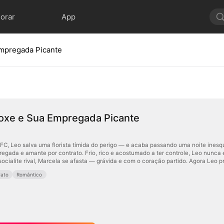
lorar
App
Empregada Picante
Boxe e Sua Empregada Picante
, Leo salva uma florista tímida do perigo — e acaba passando uma noite inesque
gada e amante por contrato. Frio, rico e acostumado a ter controle, Leo nunc
ocialite rival, Marcela se afasta — grávida e com o coração partido. Agora Leo 
rato
Romântico