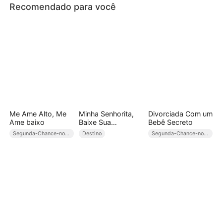
Recomendado para você
Me Ame Alto, Me
Minha Senhorita,
Divorciada Com um
Ame baixo
Baixe Sua
Bebê Secreto
Guarda(Dublado)
Segunda-Chance-no-Amor
Destino
Segunda-Chance-no-Amor