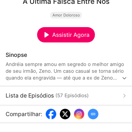
A Última Faísca Entre Nós
Amor Doloroso
Assistir Agora
Sinopse
Andréia sempre amou em segredo o melhor amigo
de seu irmão, Zeno. Um caso casual se torna sério
quando ela engravida — até que a ex de Zeno
reaparece com uma criança, fazendo Andréia
acreditar que ele já é pai. Ela vai embora antes de
Lista de Episódios
(
57
Episódios
)
ouvir a verdade, e um acidente os separa. Dez
meses depois, eles se reencontram, e Zeno luta
para reconquistá-la. Agora, Andréia precisa decidir:
Compartilhar
:
afastar-se para sempre ou revelar que o filho deles
sobreviveu.