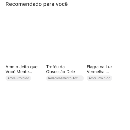
Recomendado para você
Amo o Jeito que
Troféu da
Flagra na Luz
Você Mente
Obsessão Dele
Vermelha:
(Dublado)
Envolvimento
Amor-Proibido
Relacionamento-Tóxico
Amor-Proibido
Perigoso