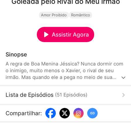
Goleada pelo Rival do Meu Irmão
Amor Proibido
Romântico
Assistir Agora
Sinopse
A regra de Boa Menina Jéssica? Nunca dormir com
o inimigo, muito menos o Xavier, o rival de seu
irmão. Mas quando ele a pega no meio de sua
fantasia, com a foto sensual dele entre as coxas,
as regras quebram mais rápido que a cama. Agora,
Lista de Episódios
(
51
Episódios
)
mergulham em um jogo perigoso de fingir que não
se desejam, enquanto Samuel está a um passo de
descobrir a verdade.
Compartilhar
: