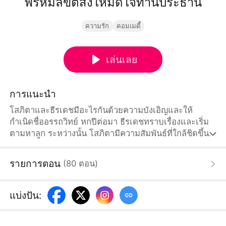
พรหมลิขิตสั่งให้มัดใจท่านประธาน
ความรัก
คอมเมดี้
เล่นเลย
การแนะนำ
โสภิตาและธีรเดชมีอะไรกันด้วยความบังเอิญและให้
กำเนิดชื่ออรรถวิทย์ หกปีต่อมา ธีรเดชทราบเรื่องและเริ่ม
ตามหาลูก ระหว่างนั้น โสภิตามีความสัมพันธ์ที่ใกล้ชิดขึ้น
กับธีรเดชในบริษัทนทีกรุ๊ป และค่อยๆมีความรู้สึกที่ดีต่อกัน
อรรถวิทย์กลับสู่ตระกูล โสภิตาได้ใช้ชีวิตดีๆเพราะลูก
รายการตอน
(
80
ตอน
)
แบ่งปัน
: