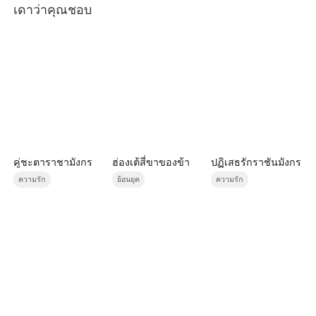
เดาว่าคุณชอบ
คู่ชะตาราชามังกร
ฮ่องเต้สี่ขาของข้า
ปฏิเสธรักราชันมังกร
ความรัก
ย้อนยุค
ความรัก