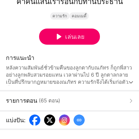
ค่ำคืนแสนเร่าร้อนกับท่านประธาน
ความรัก
คอมเมดี้
เล่นเลย
การแนะนำ
หลังความสัมพันธ์ชั่วข้ามคืนของลูกตากับณภัทร ก็ถูกพี่สาว
อย่างลูกพลับสวมรอยแทน เวลาผ่านไป 6 ปี ลูกตาลกลาย
เป็นที่ปรึกษากฎหมายของณภัทร ความรักจึงได้เริ่มก่อตัว
ขึ้น แต่ลูกพลับกลัวว่าตำแหน่งของตัวเองจะไม่มั่นคง จึง
วางแผนใส่ร้ายลูกตาลหลายต่อหลายครั้ง แต่ทุกครั้งก็ถูก
รายการตอน
(
65
ตอน
)
ณภัทรช่วยแก้สถานการณ์ไว้ได้ ในที่สุดความจริงก็ถูกเปิด
เผย และลูกตาลก็ได้กลับมาอยู่พร้อมหน้าพร้อมตากับ
ครอบครัวของเธอทั้งสามคนอีกครั้งอย่างอบอุ่น
แบ่งปัน
: