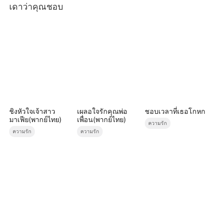
เดาว่าคุณชอบ
ชิงหัวใจเจ้าสาว
เผลอใจรักคุณพ่อ
ชอบเวลาที่เธอโกหก
มาเฟีย(พากย์ไทย)
เพื่อน(พากย์ไทย)
ความรัก
ความรัก
ความรัก