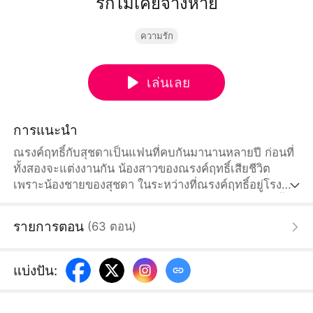
รักไม่เคยจางหาย
ความรัก
เล่นเลย
การแนะนำ
ณรงค์ฤทธิ์กับสุชดาเป็นแฟนที่คบกันมานานหลายปี ก่อนที่
ทั้งสองจะแต่งงานกัน น้องสาวของณรงค์ฤทธิ์เสียชีวิต
เพราะน้องชายของสุชดา ในระหว่างที่ณรงค์ฤทธิ์อยู่โรง
พยาบาล แม่ของเขาตัดสินใจแอบขับไล่สุชดาไป ขณะนี้สุ
ชดาตั้งท้องแล้ว จึงต้องไปอยู่ต่างประเทศโดยไม่มีทางเลือก
รายการตอน
(
63
ตอน
)
หลังจากนั้นห้าปี สุชดากลับประเทศ เจอกับณรงค์ฤทธิ์อีก
ครั้ง ความรู้สึกที่มีมาหลายปีของณรงค์ฤทธิ์ก็ซ่อนไว้ไม่อยู่
อีกต่อไป แม้จะโกรธแค้นที่สุชดาทอดทิ้งเขาไป แต่ก็ห้าม
แบ่งปัน
:
ใจไม่ให้รักสุชดาไม่ได้...