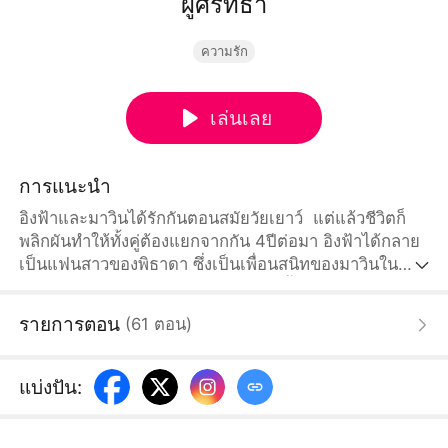
ผู้ศรัทธา
ความรัก
เล่นเลย
การแนะนำ
อิงฟ้าและมาวินได้รักกันตอนสมัยวัยเยาว์ แต่แล้วชีวิตก็
พลิกผันทำให้ทั้งคู่ต้องแยกจากกัน 4ปีต่อมา อิงฟ้าได้กลาย
เป็นแฟนสาวของพิธาดา ซึ่งเป็นเพื่อนสนิทของมาวินใน
ขณะเดียวกัน มาวินก็ได้กลับมา ทำให้ทั้งสามคนตกอยู่ใน
วังวนรักสามเส้าที่ซับซ้อน เพื่อช่วยพ่อของเธออิงฟ้าต้อง
รายการตอน
(
61
ตอน
)
ต่อสู้กับอำนาจมืด ขณะที่มาวินซึ่งอยู่ในตำแหน่งที่สูงส่ง
ยอมก้มหัวลงและเต็มใจให้อิงฟ้าใช้เขาเป็นบันไดก้าวขึ้นไป
สู่จุดสูงสุด..
แบ่งปัน
: