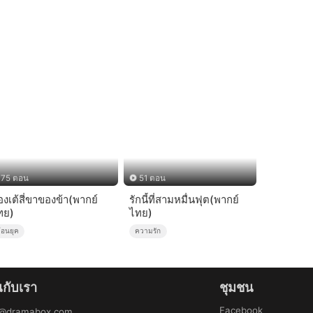
75 ตอน
51 ตอน
องเต้สี่ขาของข้า(พากย์
รักนี้ที่สามหมื่นฟุต(พากย์
ทย)
ไทย)
้อนยุค
ความรัก
นกับเรา
ชุมชน
Facebook
b@dramabox.com