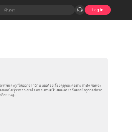
Log in
งครรภ์และถูกไล่ออกจากบ้าน เธอต้องเลี้ยงดูลูกแฝดอย่างลำพัง ก่อนจะ
ดยเธอไม่รู้ว่าพวกเขาคือมหาเศรษฐี ในขณะเดียวกันเธอยังถูกกดขี่จาก
อีฮยอนอู...