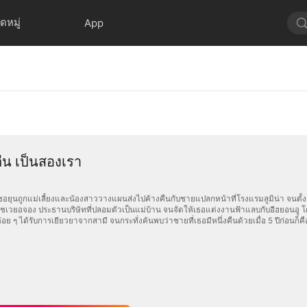
ดหมู่
App
คืน เป็นสองเรา
โนซอยุนถูกแม่เลี้ยงและน้องสาววางแผนส่งไปค้างคืนกับชายแปลกหน้าที่โรงแรมลูมิน่า จนตั้
ชเวยอจอง ประธานบริษัทที่ปลอมตัวเป็นแม่บ้าน จนจัดให้เธอแต่งงานฟ้าแลบกับอีฮยอนอู โ
อย ๆ ได้รับการเยียวยาจากสามี จนกระทั่งค้นพบว่าชายที่เธอมีหนึ่งคืนด้วยเมื่อ 5 ปีก่อนก็คือ