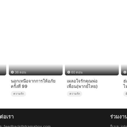
36 ตอน
60 ตอน
นอกเหนือจากการให้อภัย
เผลอใจรักคุณพ่อ
ฮ่
ครั้งที่ 99
เพื่อน(พากย์ไทย)
ไ
ความรัก
ความรัก
ย
ต่อเรา
ร่วมงา
ล
:
feedback@dramabox.com
อีเมล
:
jo