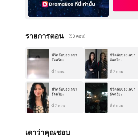
รายการตอน
(
53
ตอน
)
ชีวิตลับของเลขา
ชีวิตลับของเลขา
อัจฉริยะ
อัจฉริยะ
ที่ 1 ตอน
ที่ 2 ตอน
ชีวิตลับของเลขา
ชีวิตลับของเลขา
อัจฉริยะ
อัจฉริยะ
ที่ 7 ตอน
ที่ 8 ตอน
เดาว่าคุณชอบ