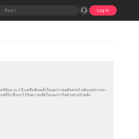
Log in
ันนาน 3 ปี แต่คืนที่เธอตั้งใจบอกว่าเธอตั้งครรภ์ กลับเจอข่าวเขา
ลูกหนีไป ทิ้งเขาไว้กับความเสียใจและการไล่ล่าอย่างบ้าคลั่ง