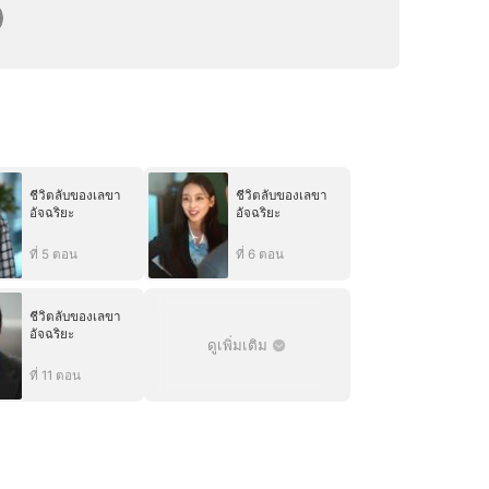
ชีวิตลับของเลขา
ชีวิตลับของเลขา
อัจฉริยะ
อัจฉริยะ
ที่ 5 ตอน
ที่ 6 ตอน
ชีวิตลับของเลขา
อัจฉริยะ
ดูเพิ่มเติม
ที่ 11 ตอน