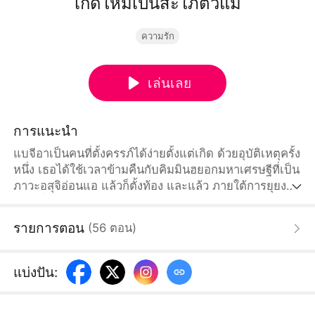
เกิดใหม่เป็นสะใภ้ตัวแม่
ความรัก
เล่นเลย
การแนะนำ
แบจีอาเป็นคนที่ตั้งครรภ์ได้ง่ายตั้งแต่เกิด ด้วยอุบัติเหตุครั้ง
หนึ่ง เธอได้ใช้เวลาข้ามคืนกับคิมมินฮยอกมหาเศรษฐีที่เป็น
ภาวะอสุจิอ่อนแอ แล้วก็ตั้งท้อง และแล้ว ภายใต้การยุยง
ของเพื่อนรักและการวางแผนร้ายของรักแรกคิมมินฮยอก
สุดท้ายแล้วเธอกลับเสียลูกไป และตายอย่างอนาถ ในชั่ว
รายการตอน
(
56
ตอน
)
พริบตาที่เธอลืมตาขึ้นอีกครั้ง เธอได้กลับไปยังวันที่พบว่าตัว
เองตั้งท้อง ชาตินี้ แบจีอาจะไม่หวั่นไหวอีกต่อไป เธอตัดสิน
ใจที่จะปกป้องลูกไว้ และเปลี่ยนแปลงชะตาชีวิตของตัวเอง
แบ่งปัน
: